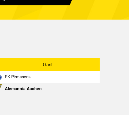
 Aachen
Spielbericht
a Köln 04
Spielbericht
 Aachen
Spielbericht
 Aachen
Spielbericht
Spielbericht
Gast
n
Spielbericht
FK Pirmasens
Alemannia Aachen
Gast
Spielbericht
en
Spielbericht