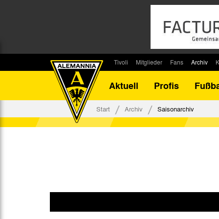
Tivoli
Mitglieder
Fans
Archiv
K
Stadion
Mitglied werden
Fan-Infos
Saisonar
Aktuell
Profis
Fußba
Stadiontouren
Downloads
Fanbeauftragte
Bilanz G
Stadionsprecher
Kontakt
Fanbeirat
Bilanz D
Start
Archiv
Saisonarchiv
Anreise
Fan-Klubs
Vereins-H
Tickets
Fanprojekt
Tivoli-His
Veranstaltungen
Ahnentaf
Team Tivoli
Akkreditierungen
Stadionordnung
Stadiongaststätte Klömpchensklub