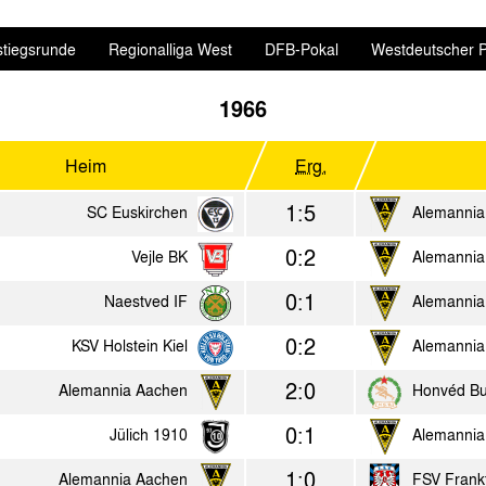
stiegsrunde
Regionalliga West
DFB-Pokal
Westdeutscher P
1966
Heim
Erg.
1:5
SC Euskirchen
Alemannia
0:2
Vejle BK
Alemannia
0:1
Naestved IF
Alemannia
0:2
KSV Holstein Kiel
Alemannia
2:0
Alemannia Aachen
Honvéd Bu
0:1
Jülich 1910
Alemannia
1:0
Alemannia Aachen
FSV Frankf