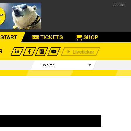
START
TICKETS
SHOP
R
Spieltag
Begegnungen
Tabelle