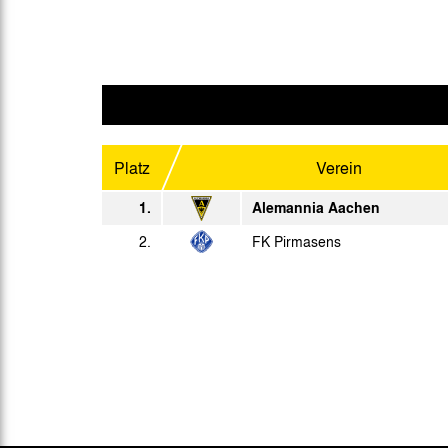
Sa. 14.01.1967
So. 22.01.1967
Mi. 25.01.1967
So. 29.01.1967
Platz
Verein
Sa. 04.02.1967
1.
Alemannia Aachen
2.
So. 12.02.1967
FK Pirmasens
So. 19.02.1967
So. 26.02.1967
Mi. 01.03.1967
So. 05.03.1967