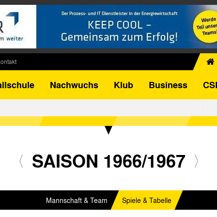
ontakt
chiv
llschule
Nachwuchs
Klub
Business
CS
egner
FB-Pokal
istorie
torie
el
SAISON 1966/1967
Mannschaft & Team
Spiele & Tabelle