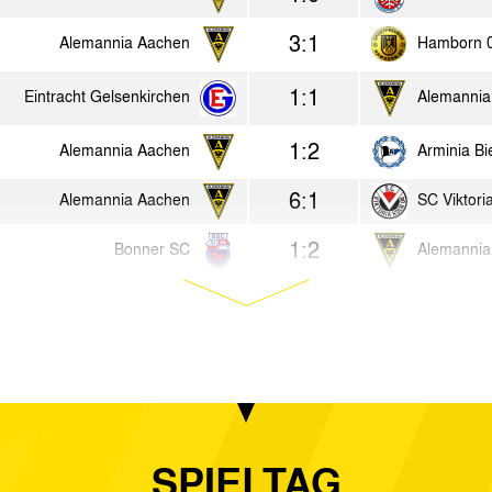
3:1
Alemannia Aachen
Hamborn 
1:1
Eintracht Gelsenkirchen
Alemannia
1:2
Alemannia Aachen
Arminia Bi
6:1
Alemannia Aachen
SC Viktori
1:2
Bonner SC
Alemannia
0:6
Eintracht Köln
Alemannia
2:0
Alemannia Aachen
Wuppertal
1:5
Nationalelf Luxemburg
Alemannia
0:2
VfR 06 Neuss
Alemannia
SPIELTAG