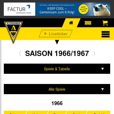
SAISON 1966/1967
Spiele & Tabelle
Mannschaft & Team
Alle Spiele
Aufstiegsrunde
1966
Regionalliga West