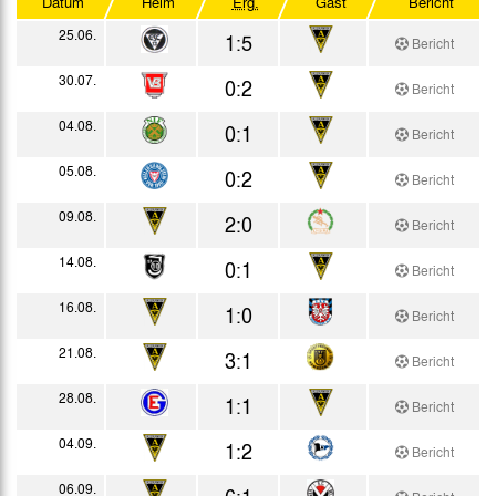
Datum
Heim
Erg.
Gast
Bericht
DFB-Pokal
25.06.
1:5
Bericht
Westdeutscher Pokal
30.07.
0:2
Bericht
Testspiele
04.08.
0:1
Bericht
05.08.
0:2
Bericht
09.08.
2:0
Bericht
14.08.
0:1
Bericht
16.08.
1:0
Bericht
21.08.
3:1
Bericht
28.08.
1:1
Bericht
04.09.
1:2
Bericht
06.09.
6:1