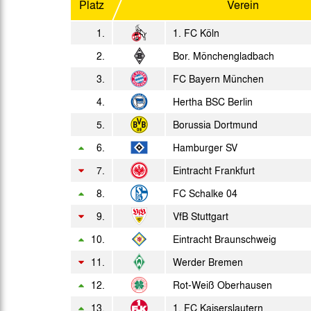
Platz
Verein
20:00 Uhr
Do. 30.04.1970
1.
1. FC Köln
20:00 Uhr
2.
So. 03.05.1970
Bor. Mönchengladbach
15:30 Uhr
3.
FC Bayern München
4.
Hertha BSC Berlin
5.
Borussia Dortmund
6.
Hamburger SV
7.
Eintracht Frankfurt
8.
FC Schalke 04
9.
VfB Stuttgart
10.
Eintracht Braunschweig
11.
Werder Bremen
12.
Rot-Weiß Oberhausen
13.
1. FC Kaiserslautern