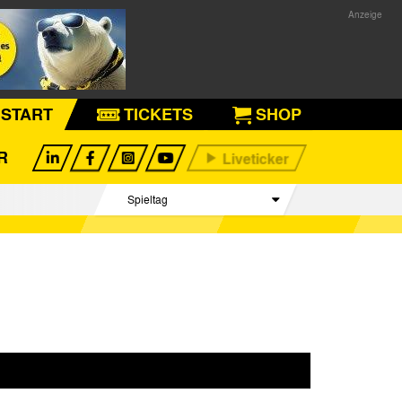
START
TICKETS
SHOP
R
Spieltag
Begegnungen
Tabelle