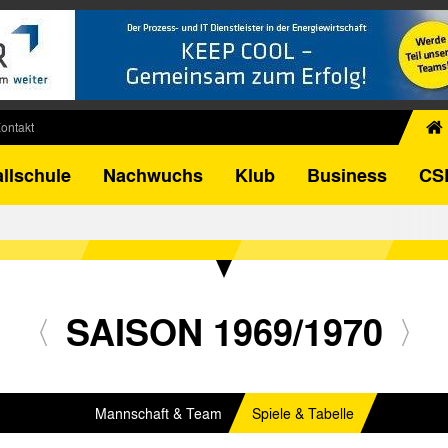
ontakt
chiv
llschule
Nachwuchs
Klub
Business
CS
egner
FB-Pokal
istorie
torie
el
SAISON 1969/1970
Mannschaft & Team
Spiele & Tabelle