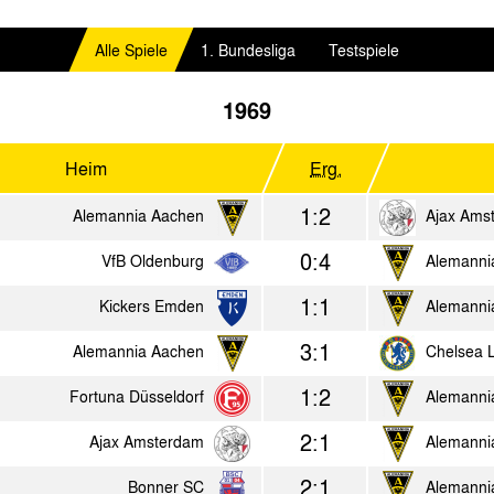
Alle Spiele
1. Bundesliga
Testspiele
1969
Heim
Erg.
1:2
Alemannia Aachen
Ajax Ams
0:4
VfB Oldenburg
Alemanni
1:1
Kickers Emden
Alemanni
3:1
Alemannia Aachen
Chelsea 
1:2
Fortuna Düsseldorf
Alemanni
2:1
Ajax Amsterdam
Alemanni
2:1
Bonner SC
Alemanni