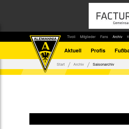
Tivoli
Mitglieder
Fans
Archiv
K
Stadion
Mitglied werden
Fan-Infos
Saisonar
Aktuell
Profis
Fußba
Stadiontouren
Downloads
Fanbeauftragte
Bilanz G
Stadionsprecher
Kontakt
Fanbeirat
Bilanz D
Start
Archiv
Saisonarchiv
Anreise
Fan-Klubs
Vereins-H
Tickets
Fanprojekt
Tivoli-His
Veranstaltungen
Ahnentaf
Team Tivoli
Akkreditierungen
Stadionordnung
Stadiongaststätte Klömpchensklub