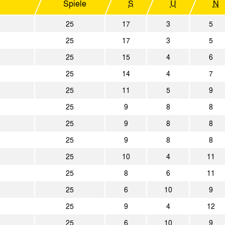
5:0
SV Hannover 96
Alemannia Aa
Spiele
S
U
N
4:1
Werder Bremen
Alemannia Aa
25
17
3
5
25
17
3
5
3:2
Alemannia Aachen
MSV Duisburg
25
15
4
6
25
14
4
7
25
11
5
9
25
9
8
8
25
9
8
8
25
9
8
8
25
10
4
11
25
8
6
11
25
6
10
9
25
9
4
12
25
6
10
9