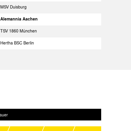
Spielbericht
MSV Duisburg
chen
Spielbericht
Alemannia Aachen
4
Spielbericht
TSV 1860 München
chen
Spielbericht
Hertha BSC Berlin
chen
Spielbericht
gladbach
Spielbericht
chen
Spielbericht
V
Spielbericht
chen
Spielbericht
lautern
Spielbericht
auer
unschweig
Spielbericht