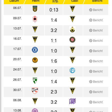
Datum
Heim
Erg.
Gast
Bericht
Testspiele
06.07.
0:13
Bericht
09.07.
1:4
Bericht
13.07.
3:2
Bericht
16.07.
1:1
Bericht
17.07.
1:0
Bericht
20.07.
1:6
Bericht
24.07.
1:0
Bericht
26.07.
1:4
Bericht
30.07.
2:3
Bericht
06.08.
3:2
Bericht
13.08.
2:2