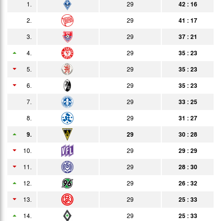
1.
29
42 : 16
12.02.
0:0
Bericht
Heim
2.
29
41 : 17
27.02.
5:1
3.
29
37 : 21
Bericht
Auswärts
4.
29
35 : 23
04.03.
2:1
Bericht
Zuschauer
5.
29
35 : 23
09.03.
1:1
Bericht
6.
29
35 : 23
12.03.
3:1
Bericht
7.
29
33 : 25
18.03.
1:0
8.
29
31 : 27
Bericht
9.
29
30 : 28
26.03.
1:3
Bericht
10.
29
29 : 29
02.04.
0:1
Bericht
11.
29
28 : 30
17.04.
3:0
Bericht
12.
29
26 : 32
22.04.
2:1
13.
29
25 : 33
Bericht
14.
29.04.
29
25 : 33
2:1
Bericht