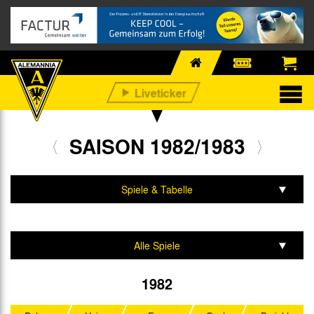
SAISON 1982/1983
Spiele & Tabelle
Mannschaft & Team
Alle Spiele
2. Bundesliga
1982
DFB-Pokal