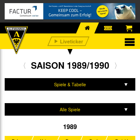
SAISON 1989/1990
Spiele & Tabelle
Mannschaft & Team
Alle Spiele
2. Bundesliga
1989
DFB-Pokal