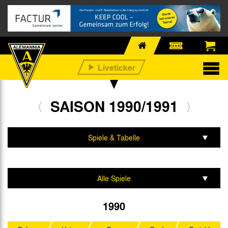
SAISON 1990/1991
Spiele & Tabelle
Mannschaft & Team
Alle Spiele
Amateurmeisterschaft
1990
Kreispokal