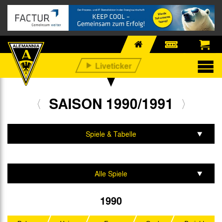
SAISON 1990/1991
Spiele & Tabelle
Mannschaft & Team
Alle Spiele
Amateurmeisterschaft
1990
Kreispokal