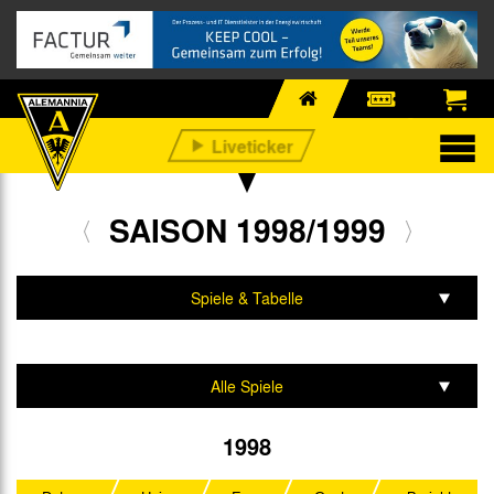
SAISON 1998/1999
Spiele & Tabelle
Mannschaft & Team
Alle Spiele
Regionalliga West/Südwest
1998
Kreispokal