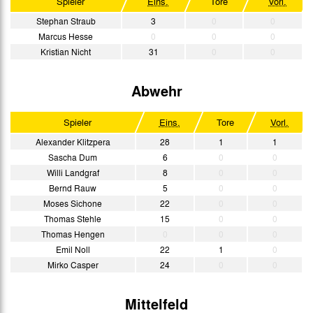
Spieler
Eins.
Tore
Vorl.
Stephan Straub
3
0
0
Marcus Hesse
0
0
0
Kristian Nicht
31
0
0
Abwehr
Spieler
Eins.
Tore
Vorl.
Alexander Klitzpera
28
1
1
Sascha Dum
6
0
0
Willi Landgraf
8
0
0
Bernd Rauw
5
0
0
Moses Sichone
22
0
0
Thomas Stehle
15
0
0
Thomas Hengen
0
0
0
Emil Noll
22
1
0
Mirko Casper
24
0
0
Mittelfeld