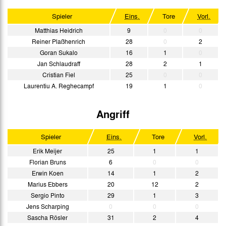
Spieler
Eins.
Tore
Vorl.
Matthias Heidrich
9
0
0
Reiner Plaßhenrich
28
0
2
Goran Sukalo
16
1
0
Jan Schlaudraff
28
2
1
Cristian Fiel
25
0
0
Laurentiu A. Reghecampf
19
1
0
Angriff
Spieler
Eins.
Tore
Vorl.
Erik Meijer
25
1
1
Florian Bruns
6
0
0
Erwin Koen
14
1
2
Marius Ebbers
20
12
2
Sergio Pinto
29
1
3
Jens Scharping
0
0
0
Sascha Rösler
31
2
4