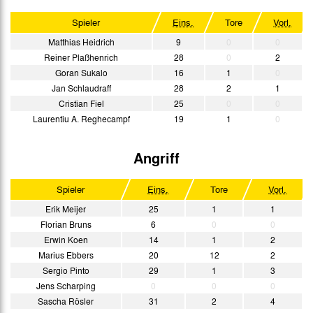
Spieler
Eins.
Tore
Vorl.
Matthias Heidrich
9
0
0
Reiner Plaßhenrich
28
0
2
Goran Sukalo
16
1
0
Jan Schlaudraff
28
2
1
Cristian Fiel
25
0
0
Laurentiu A. Reghecampf
19
1
0
Angriff
Spieler
Eins.
Tore
Vorl.
Erik Meijer
25
1
1
Florian Bruns
6
0
0
Erwin Koen
14
1
2
Marius Ebbers
20
12
2
Sergio Pinto
29
1
3
Jens Scharping
0
0
0
Sascha Rösler
31
2
4