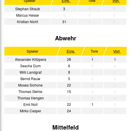
Spieler
Eins.
Tore
Vorl.
Stephan Straub
3
0
0
Marcus Hesse
0
0
0
Kristian Nicht
31
0
0
Abwehr
Spieler
Eins.
Tore
Vorl.
Alexander Klitzpera
28
1
1
Sascha Dum
6
0
0
Willi Landgraf
8
0
0
Bernd Rauw
5
0
0
Moses Sichone
22
0
0
Thomas Stehle
15
0
0
Thomas Hengen
0
0
0
Emil Noll
22
1
0
Mirko Casper
24
0
0
Mittelfeld