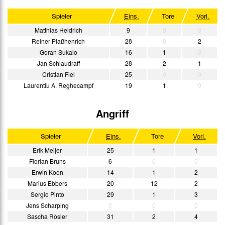
Spieler
Eins.
Tore
Vorl.
Matthias Heidrich
9
0
0
Reiner Plaßhenrich
28
0
2
Goran Sukalo
16
1
0
Jan Schlaudraff
28
2
1
Cristian Fiel
25
0
0
Laurentiu A. Reghecampf
19
1
0
Angriff
Spieler
Eins.
Tore
Vorl.
Erik Meijer
25
1
1
Florian Bruns
6
0
0
Erwin Koen
14
1
2
Marius Ebbers
20
12
2
Sergio Pinto
29
1
3
Jens Scharping
0
0
0
Sascha Rösler
31
2
4