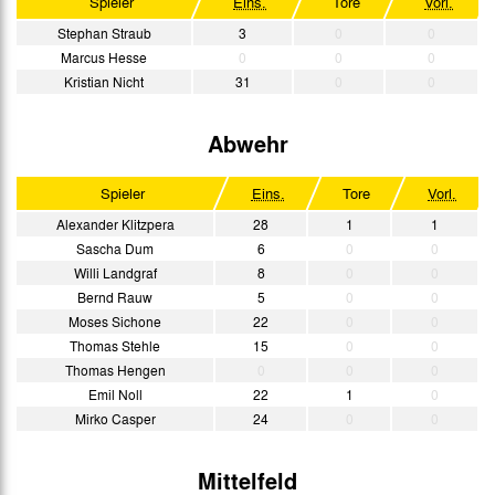
Spieler
Eins.
Tore
Vorl.
Stephan Straub
3
0
0
Marcus Hesse
0
0
0
Kristian Nicht
31
0
0
Abwehr
Spieler
Eins.
Tore
Vorl.
Alexander Klitzpera
28
1
1
Sascha Dum
6
0
0
Willi Landgraf
8
0
0
Bernd Rauw
5
0
0
Moses Sichone
22
0
0
Thomas Stehle
15
0
0
Thomas Hengen
0
0
0
Emil Noll
22
1
0
Mirko Casper
24
0
0
Mittelfeld