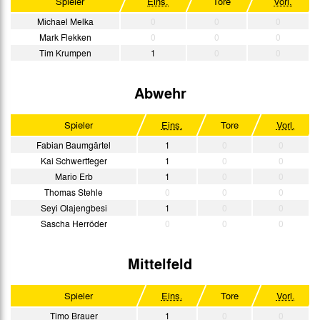
Spieler
Eins.
Tore
Vorl.
3. Liga
Michael Melka
0
0
0
Mark Flekken
0
0
0
Tim Krumpen
1
0
0
Abwehr
Spieler
Eins.
Tore
Vorl.
Fabian Baumgärtel
1
0
0
Kai Schwertfeger
1
0
0
Mario Erb
1
0
0
Thomas Stehle
0
0
0
Seyi Olajengbesi
1
0
0
Sascha Herröder
0
0
0
Mittelfeld
Spieler
Eins.
Tore
Vorl.
Timo Brauer
1
0
0