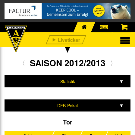
SAISON 2012/2013
Statistik
Mannschaft & Team
Spiele & Tabelle
DFB-Pokal
Mittelrhein-Pokal
Tor
Testspiele