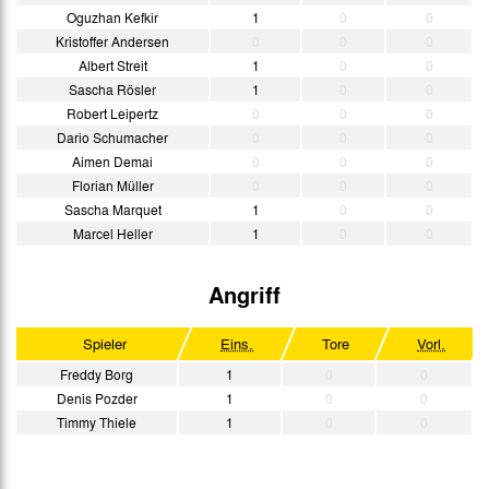
Oguzhan Kefkir
1
0
0
Kristoffer Andersen
0
0
0
Albert Streit
1
0
0
Sascha Rösler
1
0
0
Robert Leipertz
0
0
0
Dario Schumacher
0
0
0
Aimen Demai
0
0
0
Florian Müller
0
0
0
Sascha Marquet
1
0
0
Marcel Heller
1
0
0
Angriff
Spieler
Eins.
Tore
Vorl.
Freddy Borg
1
0
0
Denis Pozder
1
0
0
Timmy Thiele
1
0
0