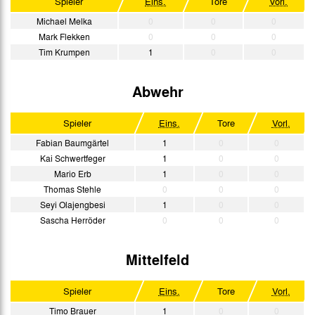
Spieler
Eins.
Tore
Vorl.
3. Liga
Michael Melka
0
0
0
Mark Flekken
0
0
0
Tim Krumpen
1
0
0
Abwehr
Spieler
Eins.
Tore
Vorl.
Fabian Baumgärtel
1
0
0
Kai Schwertfeger
1
0
0
Mario Erb
1
0
0
Thomas Stehle
0
0
0
Seyi Olajengbesi
1
0
0
Sascha Herröder
0
0
0
Mittelfeld
Spieler
Eins.
Tore
Vorl.
Timo Brauer
1
0
0