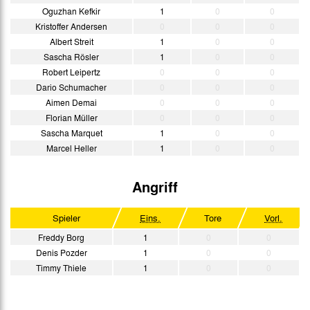
Oguzhan Kefkir
1
0
0
Kristoffer Andersen
0
0
0
Albert Streit
1
0
0
Sascha Rösler
1
0
0
Robert Leipertz
0
0
0
Dario Schumacher
0
0
0
Aimen Demai
0
0
0
Florian Müller
0
0
0
Sascha Marquet
1
0
0
Marcel Heller
1
0
0
Angriff
Spieler
Eins.
Tore
Vorl.
Freddy Borg
1
0
0
Denis Pozder
1
0
0
Timmy Thiele
1
0
0