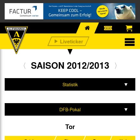
SAISON 2012/2013
Statistik
Mannschaft & Team
Spiele & Tabelle
DFB-Pokal
Mittelrhein-Pokal
Tor
Testspiele