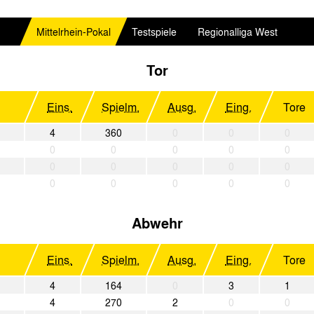
Mittelrhein-Pokal
Testspiele
Regionalliga West
Tor
Eins.
Spielm.
Ausg.
Eing.
Tore
4
360
0
0
0
0
0
0
0
0
0
0
0
0
0
0
0
0
0
0
Abwehr
Eins.
Spielm.
Ausg.
Eing.
Tore
4
164
0
3
1
4
270
2
0
0