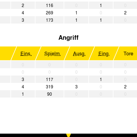
2
116
0
1
0
4
269
1
0
2
3
173
1
1
0
Angriff
Eins.
Spielm.
Ausg.
Eing.
Tore
0
0
0
0
0
0
0
0
0
0
3
117
0
1
0
4
319
3
0
2
1
90
0
0
0