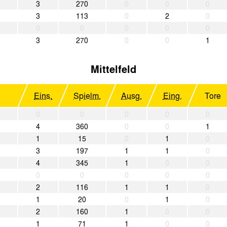
3
270
0
0
0
3
113
0
2
0
0
0
0
0
0
3
270
0
0
1
Mittelfeld
Eins.
Spielm.
Ausg.
Eing.
Tore
0
0
0
0
0
4
360
0
0
1
1
15
0
1
0
3
197
1
1
0
4
345
1
0
0
0
0
0
0
0
2
116
1
1
0
1
20
0
1
0
2
160
1
0
0
1
71
1
0
0