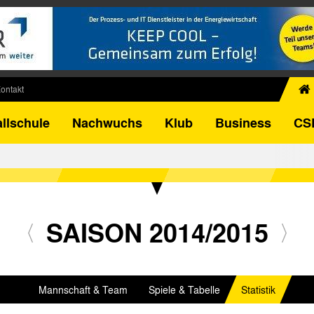
ontakt
chiv
llschule
Nachwuchs
Klub
Business
CS
egner
FB-Pokal
istorie
torie
el
SAISON 2014/2015
Mannschaft & Team
Spiele & Tabelle
Statistik