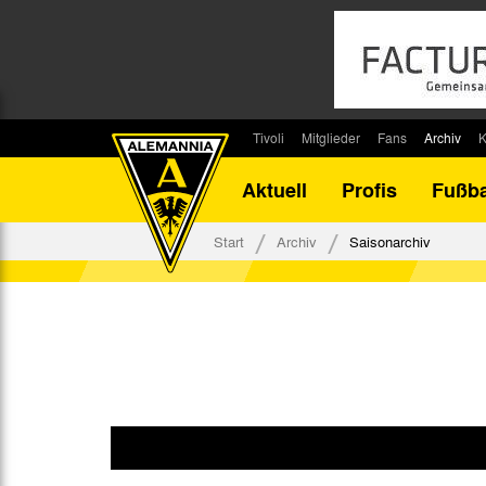
Tivoli
Mitglieder
Fans
Archiv
K
Stadion
Mitglied werden
Fan-Infos
Saisonar
Aktuell
Profis
Fußba
Stadiontouren
Downloads
Fanbeauftragte
Bilanz G
Stadionsprecher
Kontakt
Fanbeirat
Bilanz D
Start
Archiv
Saisonarchiv
Anreise
Fan-Klubs
Vereins-H
Tickets
Fanprojekt
Tivoli-His
Veranstaltungen
Ahnentaf
Team Tivoli
Akkreditierungen
Stadionordnung
Stadiongaststätte Klömpchensklub