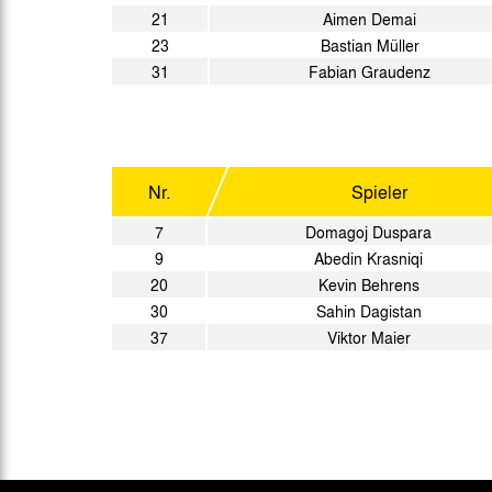
21
Aimen Demai
23
Bastian Müller
31
Fabian Graudenz
Nr.
Spieler
7
Domagoj Duspara
9
Abedin Krasniqi
20
Kevin Behrens
30
Sahin Dagistan
37
Viktor Maier