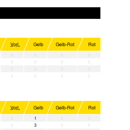
Vorl.
Gelb
Gelb-Rot
Rot
0
0
0
0
0
0
0
0
0
0
0
0
0
0
0
0
Vorl.
Gelb
Gelb-Rot
Rot
0
1
0
0
0
3
0
0