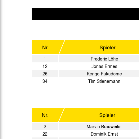
Gegen Rechtsextremismus am Tivoli
Verbotene Symbolik am Tivoli
Nr.
Spieler
1
Frederic Löhe
12
Jonas Ermes
26
Kengo Fukudome
34
Tim Stienemann
Nr.
Spieler
2
Marvin Brauweiler
22
Dominik Ernst