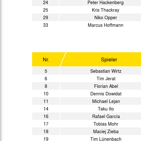
24
Peter Hackenberg
25
Kris Thackray
29
Niko Opper
33
Marcus Hoffmann
Nr.
Spieler
5
Sebastian Wirtz
6
Tim Jerat
8
Florian Abel
10
Dennis Dowidat
11
Michael Lejan
14
Taku Ito
16
Rafael García
17
Tobias Mohr
18
Maciej Zieba
19
Tim Lünenbach