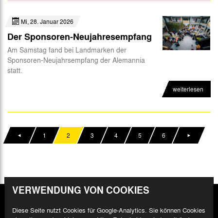
Mi, 28. Januar 2026
Der Sponsoren-Neujahresempfang
Am Samstag fand bei Landmarken der
Sponsoren-Neujahrsempfang der Alemannia
statt.
weiterlesen
1
2
3
4
5
6
VERWENDUNG VON COOKIES
Diese Seite nutzt Cookies für Google-Analytics. Sie können Cookies