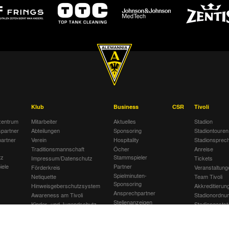
Klub
Business
CSR
Tivoli
entrum
Mitarbeiter
Aktuelles
Stadion
spartner
Abteilungen
Sponsoring
Stadiontouren
artner
Verein
Hospitality
Stadionsprec
Traditionsmannschaft
Öcher
Anreise
tz
Stammspieler
Impressum/Datenschutz
Tickets
iele
Partner
Förderkreis
Veranstaltung
Spielminuten-
Netiquette
Team Tivoli
Sponsoring
Hinweisgeberschutzsystem
Akkreditierun
Ansprechpartner
Awareness am Tivoli
Stadionordnu
Stellenanzeigen
Kinder- und Jugendschutz
Stadiongastst
Jobbörse
am Tivoli
Klömpchensk
Gegen Recht