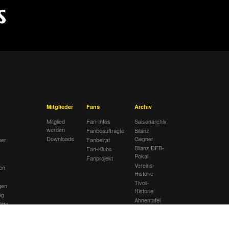
Mitglieder
Fans
Archiv
Mitglied
Fan-Infos
Saisonarchiv
werden
Fanbeauftragte
Bilanz
Downloads
Gegner
her
Fanbeirat
Bilanz DFB-
Fan-Klubs
Pokal
Fanprojekt
Vereins-
en
Historie
Tivoli-
gen
Historie
ng
Ahnentafel
ätte
lub
sextremismus