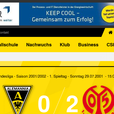
ontakt
chiv
llschule
Nachwuchs
Klub
Business
CS
egner
FB-Pokal
istorie
torie
ndesliga - Saison 2001/2002 - 1. Spieltag
- Sonntag 29.07.2001 - 15:
el
0
2