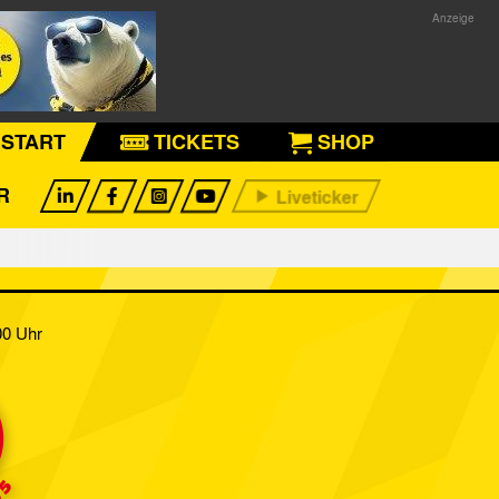
START
TICKETS
SHOP
R
00 Uhr