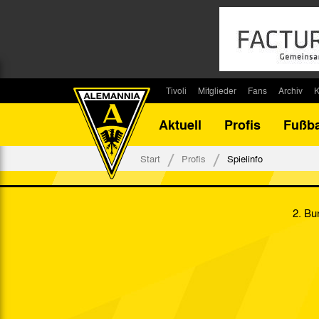
Tivoli
Mitglieder
Fans
Archiv
K
Stadion
Mitglied werden
Fan-Infos
Saisonar
Aktuell
Profis
Fußba
Stadiontouren
Downloads
Fanbeauftragte
Bilanz G
Stadionsprecher
Kontakt
Fanbeirat
Bilanz D
Start
Profis
Spielinfo
Anreise
Fan-Klubs
Vereins-H
Tickets
Fanprojekt
Tivoli-His
2. Bu
Veranstaltungen
Ahnentaf
Team Tivoli
Akkreditierungen
Stadionordnung
Stadiongaststätte Klömpchensklub