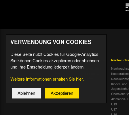
VERWENDUNG VON COOKIES
Diese Seite nutzt Cookies für Google-Analytics.
Sie können Cookies akzeptieren oder ablehnen
Aktuell
Profis
Fußballschule
Nachwuchs
und Ihre Entscheidung jederzeit ändern.
Nachrichten
Mannschaft &
Datenschutz
Nachwuchsz
Trainer
Termine
Über uns &
Kooperation
Weitere Informationen erhalten Sie hier.
Spiele & Tabelle
Kontakt
Tivoli Echo
Nachwuchsp
Statistik
Dauerkarten-
Kinder- und
Deal
Trainingsplan
Jugendschu
Ablehnen
Akzeptieren
Radiostream
Geburtstage
Übersicht Sp
Alemannia II
U19
U17
U16
U15
U14