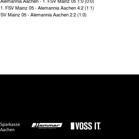
2. Bundesliga › So. 02.04.00 › Alemannia Aachen - 1. FSV Mainz 05 1:0 (0:0)
2. Bundesliga › So. 17.10.99 › 1. FSV Mainz 05 - Alemannia Aachen 4:2 (1:1)
Testspiele › Mi. 25.01.95 › 1. FSV Mainz 05 - Alemannia Aachen 2:2 (1:0)