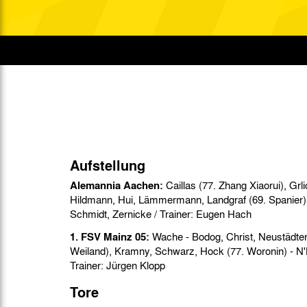
Gegen Rechtsextremismus am Tivoli
Verbotene Symbolik am Tivoli
Aufstellung
Alemannia Aachen:
Caillas (77. Zhang Xiaorui), Grlic, Heeren (60. Bashi),
Hildmann, Hui, Lämmermann, Landgraf (69. Spanier), Lozanowski, Schmidt,
Schmidt, Zernicke / Trainer: Eugen Hach
1. FSV Mainz 05:
Wache - Bodog, Christ, Neustädter,
Weiland), Kramny, Schwarz, Hock (77. Woronin) - N'K
Trainer: Jürgen Klopp
Tore