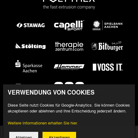
VERWENDUNG VON COOKIES
Diese Seite nutzt Cookies für Google-Analytics. Sie können Cookies
akzeptieren oder ablehnen und Ihre Entscheidung jederzeit ändern.
Weitere Informationen erhalten Sie hier.
© 2026 Alemannia Aachen - Alle Rechte vorbehalten
Ablehnen
Akzeptieren