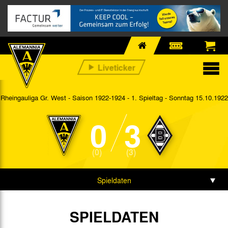
Rheingauliga Gr. West - Saison 1922-1924 - 1. Spieltag
- Sonntag 15.10.1922
0
3
(0)
(3)
Spieldaten
SPIELDATEN