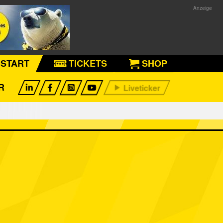
START
TICKETS
SHOP
R