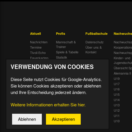
Aktuell
Profis
Fußballschule
Nachwuchs
Nachrichten
Mannschaft &
Datenschutz
Nachwuchsz
Trainer
Termine
Über uns &
Kooperation
Spiele & Tabelle
Kontakt
Tivoli Echo
Nachwuchsp
Statistik
Dauerkarten-
Kinder- und
Deal
Trainingsplan
Jugendschu
VERWENDUNG VON COOKIES
Radiostream
Geburtstage
Übersicht Sp
Alemannia II
Diese Seite nutzt Cookies für Google-Analytics.
U19
U17
Sie können Cookies akzeptieren oder ablehnen
U16
und Ihre Entscheidung jederzeit ändern.
U15
U14
Weitere Informationen erhalten Sie hier.
U13
U12
U11
Ablehnen
Akzeptieren
U10