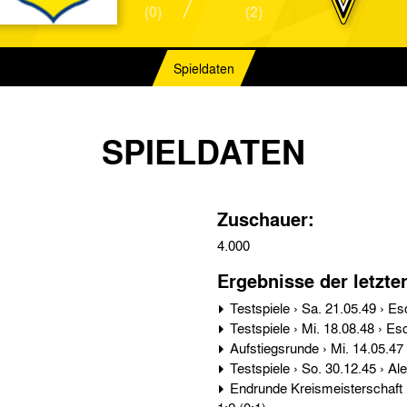
(0)
(2)
Spieldaten
SPIELDATEN
Zuschauer:
4.000
Ergebnisse der letzte
Endrunde Kreismeisterschaft › Mi. 10.07.46 › Eschweiler SG - Alemannia Aachen