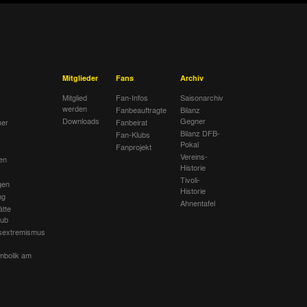
Mitglieder
Fans
Archiv
Mitglied
Fan-Infos
Saisonarchiv
werden
Fanbeauftragte
Bilanz
Downloads
Gegner
her
Fanbeirat
Bilanz DFB-
Fan-Klubs
Pokal
Fanprojekt
Vereins-
en
Historie
Tivoli-
gen
Historie
ng
Ahnentafel
ätte
lub
sextremismus
mbolik am