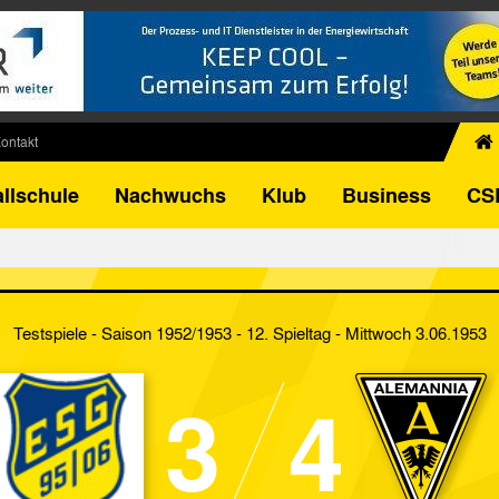
ontakt
chiv
llschule
Nachwuchs
Klub
Business
CS
egner
FB-Pokal
istorie
torie
Testspiele - Saison 1952/1953 - 12. Spieltag
- Mittwoch 3.06.1953
el
3
4