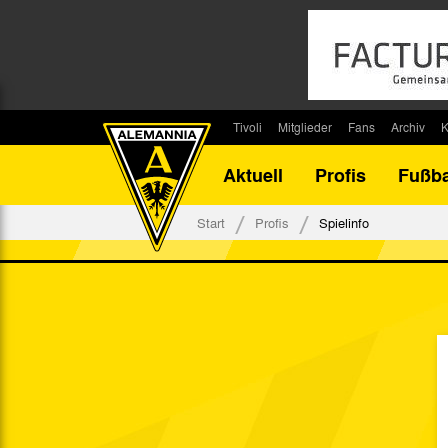
Tivoli
Mitglieder
Fans
Archiv
K
Stadion
Mitglied werden
Fan-Infos
Saisonar
Aktuell
Profis
Fußba
Stadiontouren
Downloads
Fanbeauftragte
Bilanz G
Stadionsprecher
Kontakt
Fanbeirat
Bilanz D
Start
Profis
Spielinfo
Anreise
Fan-Klubs
Vereins-H
Tickets
Fanprojekt
Tivoli-His
Veranstaltungen
Ahnentaf
Team Tivoli
Akkreditierungen
Stadionordnung
Stadiongaststätte Klömpchensklub