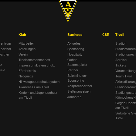
Klub
Business
CSR
Tivoli
entrum
Mitarbeiter
Aktuelles
Stadion
spartner
Abteilungen
Sponsoring
Stadiontouren
artner
Verein
Hospitality
Stadionsprec
Traditionsmannschaft
Öcher
Anreise
tz
Stammspieler
Impressum/Datenschutz
Tickets
iele
Partner
Förderkreis
Veranstaltung
Spielminuten-
Netiquette
Team Tivoli
Sponsoring
Hinweisgeberschutzsystem
Akkreditierun
Ansprechpartner
Awareness am Tivoli
Stadionordnu
Stellenanzeigen
Kinder- und Jugendschutz
Stadiongastst
Jobbörse
am Tivoli
Klömpchensk
Gegen Recht
am Tivoli
Verbotene Sy
Tivoli