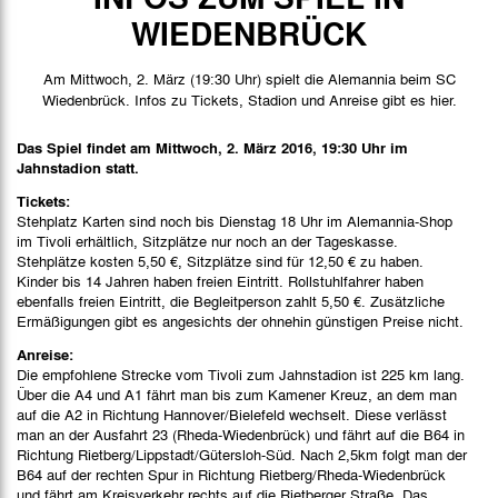
Spieldaten
WIEDENBRÜCK
Spielbericht
Am Mittwoch, 2. März (19:30 Uhr) spielt die Alemannia beim SC
Bilder
Wiedenbrück. Infos zu Tickets, Stadion und Anreise gibt es hier.
Das Spiel findet am Mittwoch, 2. März 2016, 19:30 Uhr im
Jahnstadion statt.
Tickets:
Stehplatz Karten sind noch bis Dienstag 18 Uhr im Alemannia-Shop
im Tivoli erhältlich, Sitzplätze nur noch an der Tageskasse.
Stehplätze kosten 5,50 €, Sitzplätze sind für 12,50 € zu haben.
Kinder bis 14 Jahren haben freien Eintritt. Rollstuhlfahrer haben
ebenfalls freien Eintritt, die Begleitperson zahlt 5,50 €. Zusätzliche
Ermäßigungen gibt es angesichts der ohnehin günstigen Preise nicht.
Anreise:
Die empfohlene Strecke vom Tivoli zum Jahnstadion ist 225 km lang.
Über die A4 und A1 fährt man bis zum Kamener Kreuz, an dem man
auf die A2 in Richtung Hannover/Bielefeld wechselt. Diese verlässt
man an der Ausfahrt 23 (Rheda-Wiedenbrück) und fährt auf die B64 in
Richtung Rietberg/Lippstadt/Gütersloh-Süd. Nach 2,5km folgt man der
B64 auf der rechten Spur in Richtung Rietberg/Rheda-Wiedenbrück
und fährt am Kreisverkehr rechts auf die Rietberger Straße. Das