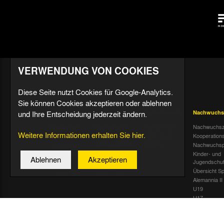
VERWENDUNG VON COOKIES
Diese Seite nutzt Cookies für Google-Analytics.
Sie können Cookies akzeptieren oder ablehnen
und Ihre Entscheidung jederzeit ändern.
Aktuell
Profis
Fußballschule
Nachwuchs
Nachrichten
Mannschaft &
Datenschutz
Nachwuchsz
Weitere Informationen erhalten Sie hier.
Trainer
Termine
Über uns &
Kooperation
Spiele & Tabelle
Kontakt
Tivoli Echo
Nachwuchsp
Statistik
Dauerkarten-
Kinder- und
Ablehnen
Akzeptieren
Deal
Trainingsplan
Jugendschu
Radiostream
Geburtstage
Übersicht Sp
Alemannia II
U19
U17
U16
U15