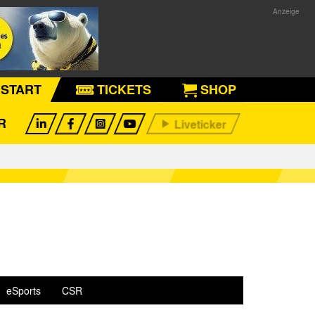
START
TICKETS
SHOP
R
eSports
CSR