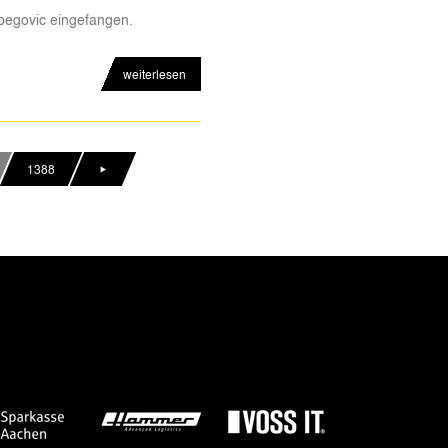
begovic eingefangen.
weiterlesen
1388