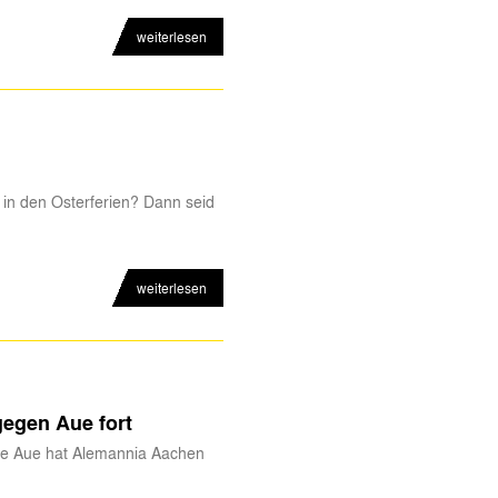
weiterlesen
 in den Osterferien? Dann seid
weiterlesen
gegen Aue fort
rge Aue hat Alemannia Aachen