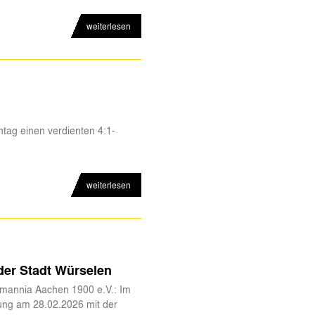
weiterlesen
tag einen verdienten 4:1-
weiterlesen
 der Stadt Würselen
lemannia Aachen 1900 e.V.: Im
ung am 28.02.2026 mit der