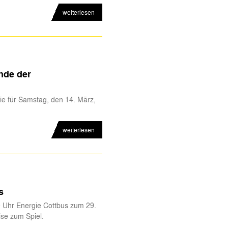
weiterlesen
nde der
e für Samstag, den 14. März,
weiterlesen
s
 Uhr Energie Cottbus zum 29.
ise zum Spiel.