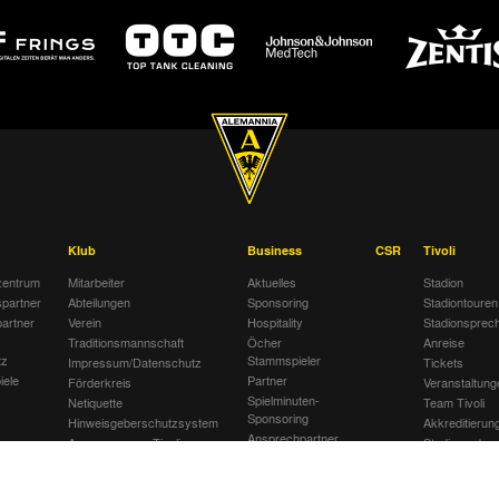
Klub
Business
CSR
Tivoli
entrum
Mitarbeiter
Aktuelles
Stadion
spartner
Abteilungen
Sponsoring
Stadiontouren
artner
Verein
Hospitality
Stadionsprec
Traditionsmannschaft
Öcher
Anreise
tz
Stammspieler
Impressum/Datenschutz
Tickets
iele
Partner
Förderkreis
Veranstaltung
Spielminuten-
Netiquette
Team Tivoli
Sponsoring
Hinweisgeberschutzsystem
Akkreditierun
Ansprechpartner
Awareness am Tivoli
Stadionordnu
Stellenanzeigen
Kinder- und Jugendschutz
Stadiongastst
Jobbörse
am Tivoli
Klömpchensk