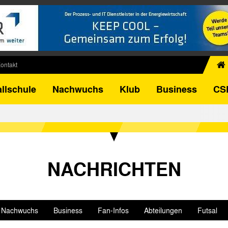
ontakt
chiv
llschule
Nachwuchs
Klub
Business
CS
egner
FB-Pokal
istorie
torie
el
NACHRICHTEN
Nachwuchs
Business
Fan-Infos
Abteilungen
Futsal