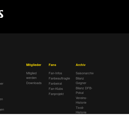
Mitglieder
Fans
Archiv
Mitglied
Fan-Infos
Saisonarchiv
werden
Fanbeauftragte
Bilanz
Downloads
Gegner
her
Fanbeirat
Bilanz DFB-
Fan-Klubs
Pokal
Fanprojekt
Vereins-
en
Historie
Tivoli-
gen
Historie
ng
Ahnentafel
ätte
lub