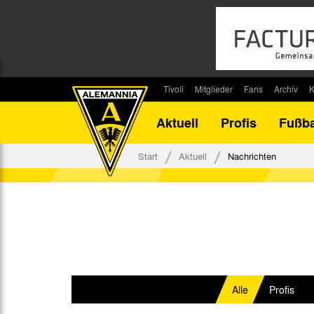
Tivoli
Mitglieder
Fans
Archiv
K
Stadion
Mitglied werden
Fan-Infos
Saisonar
Aktuell
Profis
Fußba
Stadiontouren
Downloads
Fanbeauftragte
Bilanz G
Stadionsprecher
Kontakt
Fanbeirat
Bilanz D
Start
Aktuell
Nachrichten
Anreise
Fan-Klubs
Vereins-H
Tickets
Fanprojekt
Tivoli-His
Veranstaltungen
Ahnentaf
Team Tivoli
Akkreditierungen
Stadionordnung
Alle
Profis
Stadiongaststätte Klömpchensklub