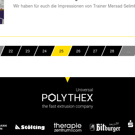
Wir haben für euch die Impressionen von Trainer Mersad Selim
22
23
24
25
26
27
28
…