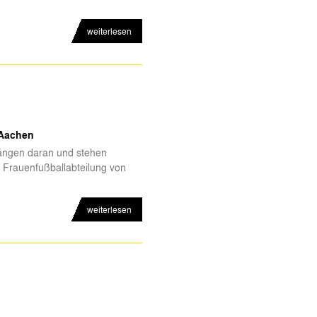
weiterlesen
 Aachen
 hängen daran und stehen
nd Frauenfußballabteilung von
weiterlesen