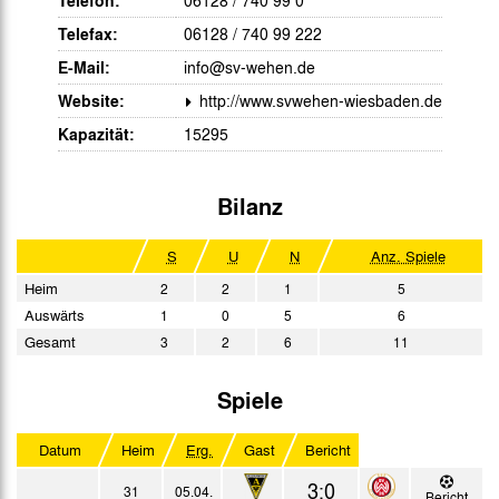
Telefon:
Telefax:
06128 / 740 99 222
E-Mail:
info@sv-wehen.de
Website:
http://www.svwehen-wiesbaden.de
Kapazität:
15295
Bilanz
S
U
N
Anz. Spiele
Heim
2
2
1
5
Auswärts
1
0
5
6
Gesamt
3
2
6
11
Spiele
Datum
Heim
Erg.
Gast
Bericht
3:0
31
05.04.
Bericht