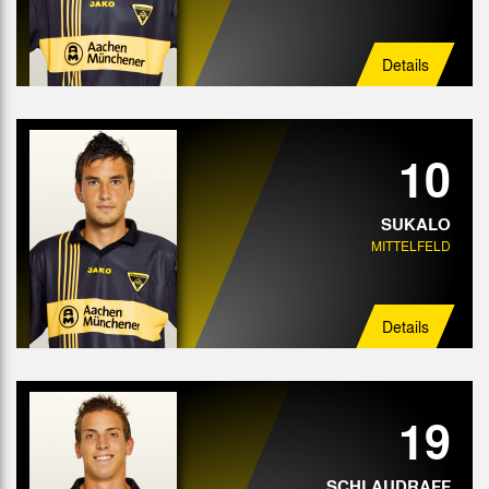
Details
10
SUKALO
MITTELFELD
Details
19
SCHLAUDRAFF