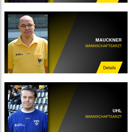
MAUCKNER
MANNSCHAFTSARZT
Details
UHL
MANNSCHAFTSARZT