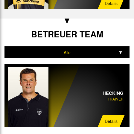
Details
BETREUER TEAM
Alle
Trainer
Interimstrainer
Torwart-Trainer
HECKING
TRAINER
Mannschaftsarzt
Physiotherapeut
Details
Mannschaftsbetreuer