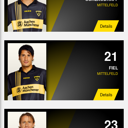
MITTELFELD
Details
21
FIEL
MITTELFELD
Details
23