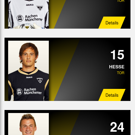
TOR
Angriff
Details
15
HESSE
TOR
Details
24