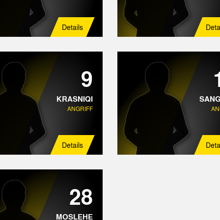
Details
Deta
9
KRASNIQI
SAN
ANGRIFF
AN
Details
Deta
28
MOSLEHE