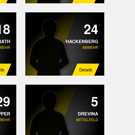
18
24
RATH
HACKENBERG
WEHR
ABWEHR
ils
Details
29
5
PPER
DREVINA
WEHR
MITTELFELD