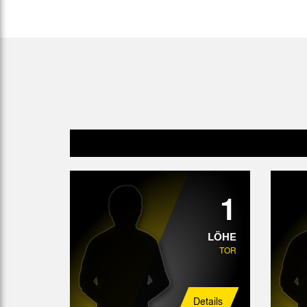
Gegen Rechtsextremismus am Tivoli
Verbotene Symbolik am Tivoli
1
LÖHE
TOR
Details