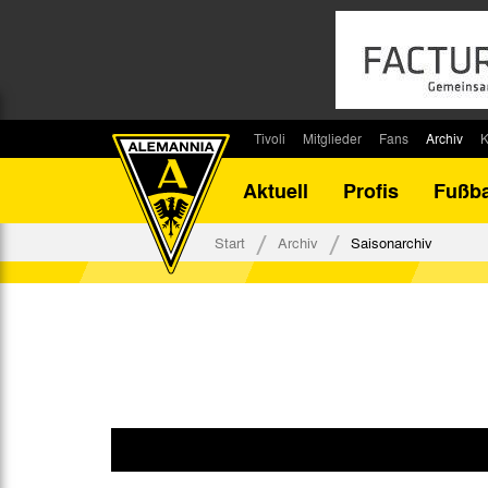
Tivoli
Mitglieder
Fans
Archiv
K
Stadion
Mitglied werden
Fan-Infos
Saisonar
Aktuell
Profis
Fußba
Stadiontouren
Downloads
Fanbeauftragte
Bilanz G
Stadionsprecher
Kontakt
Fanbeirat
Bilanz D
Start
Archiv
Saisonarchiv
Anreise
Fan-Klubs
Vereins-H
Tickets
Fanprojekt
Tivoli-His
Veranstaltungen
Ahnentaf
Team Tivoli
Akkreditierungen
Stadionordnung
Stadiongaststätte Klömpchensklub