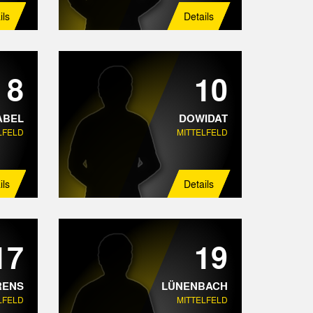
ils
Details
8
10
ABEL
DOWIDAT
LFELD
MITTELFELD
ils
Details
17
19
RENS
LÜNENBACH
LFELD
MITTELFELD