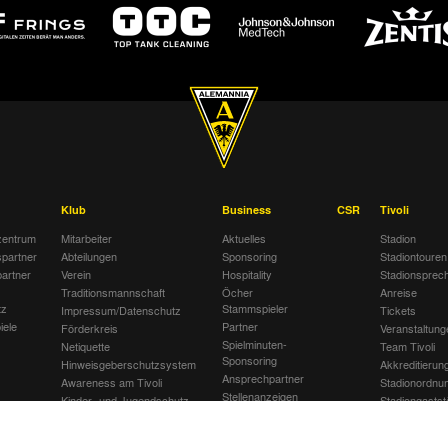
Klub
Business
CSR
Tivoli
entrum
Mitarbeiter
Aktuelles
Stadion
spartner
Abteilungen
Sponsoring
Stadiontouren
artner
Verein
Hospitality
Stadionsprec
Traditionsmannschaft
Öcher
Anreise
tz
Stammspieler
Impressum/Datenschutz
Tickets
iele
Partner
Förderkreis
Veranstaltung
Spielminuten-
Netiquette
Team Tivoli
Sponsoring
Hinweisgeberschutzsystem
Akkreditierun
Ansprechpartner
Awareness am Tivoli
Stadionordnu
Stellenanzeigen
Kinder- und Jugendschutz
Stadiongastst
Jobbörse
am Tivoli
Klömpchensk
Gegen Recht