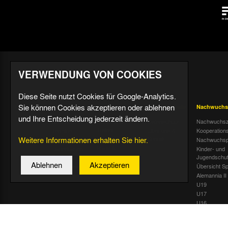
VERWENDUNG VON COOKIES
Diese Seite nutzt Cookies für Google-Analytics.
Sie können Cookies akzeptieren oder ablehnen
Aktuell
Profis
Fußballschule
Nachwuchs
und Ihre Entscheidung jederzeit ändern.
Nachrichten
Mannschaft &
Datenschutz
Nachwuchsz
Trainer
Termine
Über uns &
Kooperation
Weitere Informationen erhalten Sie hier.
Spiele & Tabelle
Kontakt
Tivoli Echo
Nachwuchsp
Statistik
Dauerkarten-
Kinder- und
Deal
Trainingsplan
Jugendschu
Ablehnen
Akzeptieren
Radiostream
Geburtstage
Übersicht Sp
Alemannia II
U19
U17
U16
U15
U14