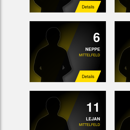
Details
6
NEPPE
MITTELFELD
Details
11
LEJAN
MITTELFELD