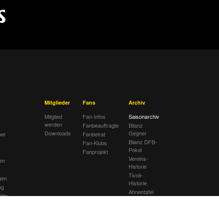
Mitglieder
Fans
Archiv
Mitglied
Fan-Infos
Saisonarchiv
werden
Fanbeauftragte
Bilanz
Downloads
Gegner
her
Fanbeirat
Bilanz DFB-
Fan-Klubs
Pokal
Fanprojekt
Vereins-
en
Historie
Tivoli-
gen
Historie
ng
Ahnentafel
ätte
lub
sextremismus