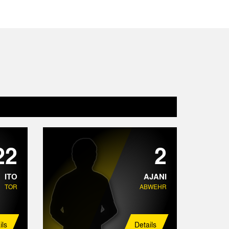
22
2
ITO
AJANI
TOR
ABWEHR
ils
Details