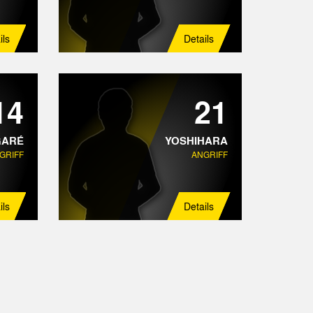
ils
Details
14
21
GARÉ
YOSHIHARA
GRIFF
ANGRIFF
ils
Details