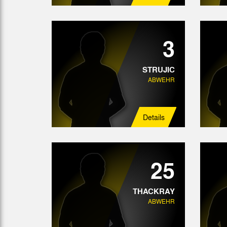
3
STRUJIC
ABWEHR
Details
25
THACKRAY
ABWEHR