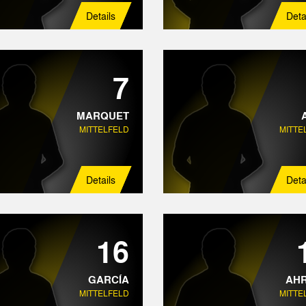
Details
Deta
7
MARQUET
MITTELFELD
MITTE
Details
Deta
16
GARCÍA
AH
MITTELFELD
MITTE