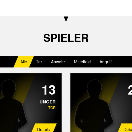
SPIELER
Alle
Tor
Abwehr
Mittelfeld
Angriff
13
UNGER
TOR
Details
Deta