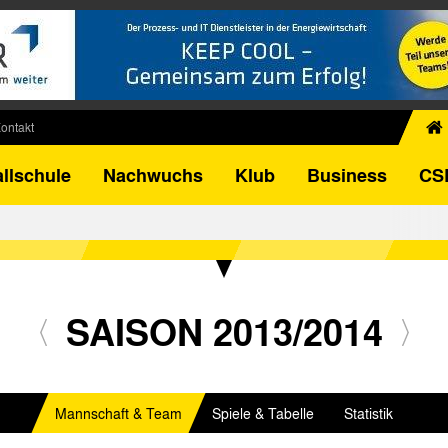
ontakt
chiv
llschule
Nachwuchs
Klub
Business
CS
egner
FB-Pokal
istorie
torie
el
SAISON 2013/2014
Mannschaft & Team
Spiele & Tabelle
Statistik