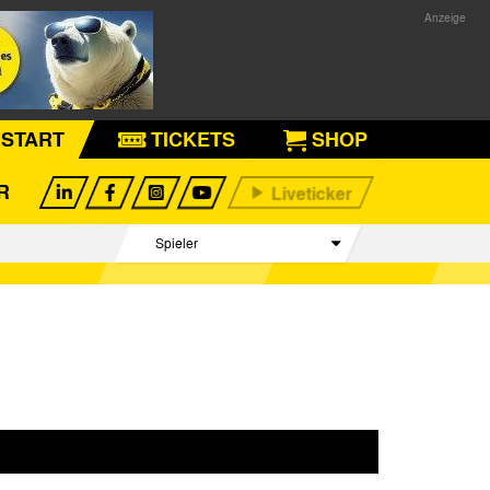
START
TICKETS
SHOP
R
Spieler
Betreuer Team