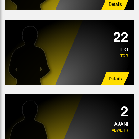
Details
22
ITO
TOR
Details
2
AJANI
ABWEHR