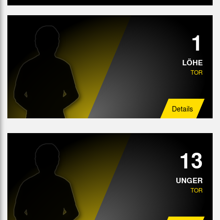
Tor
1
Abwehr
Mittelfeld
LÖHE
TOR
Angriff
Details
13
UNGER
TOR