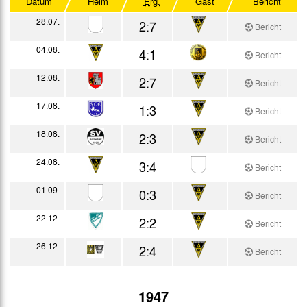
Datum
Heim
Erg.
Gast
Bericht
Qual. brit. Zonenmeisterschaft
28.07.
2:7
Bericht
Testspiele
04.08.
4:1
Bericht
12.08.
2:7
Bericht
17.08.
1:3
Bericht
18.08.
2:3
Bericht
24.08.
3:4
Bericht
01.09.
0:3
Bericht
22.12.
2:2
Bericht
26.12.
2:4
Bericht
1947