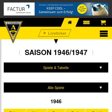
SAISON 1946/1947
Spiele & Tabelle
Mannschaft & Team
Alle Spiele
Annullierte Spiele
1946
Aufstiegsrunde