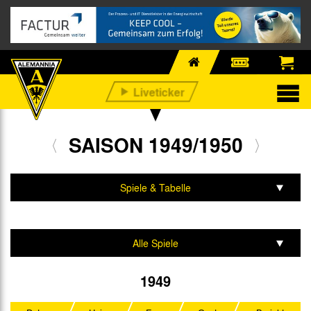
SAISON 1949/1950
Spiele & Tabelle
Mannschaft & Team
Alle Spiele
Oberliga West
1949
Westdeutscher Pokal