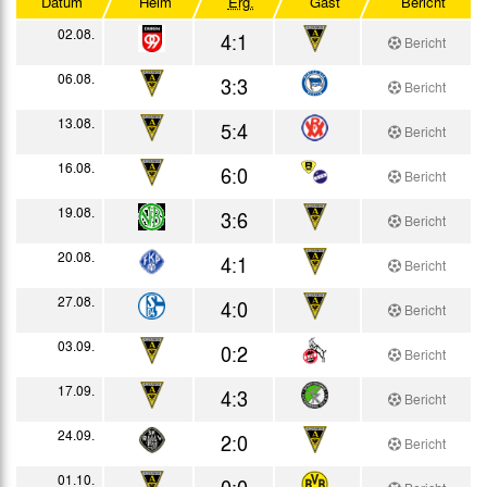
Datum
Heim
Erg.
Gast
Bericht
Relegationsrunde
02.08.
4:1
Bericht
Westdeutscher Pokal
06.08.
3:3
Bericht
Testspiele
13.08.
5:4
Bericht
16.08.
6:0
Bericht
19.08.
3:6
Bericht
20.08.
4:1
Bericht
27.08.
4:0
Bericht
03.09.
0:2
Bericht
17.09.
4:3
Bericht
24.09.
2:0
Bericht
01.10.
0:0