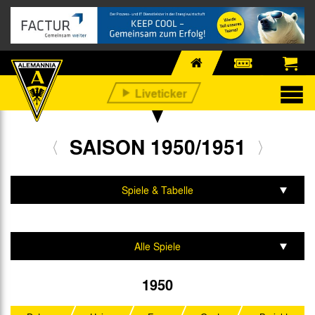
SAISON 1950/1951
Spiele & Tabelle
Mannschaft & Team
Alle Spiele
Entscheidungsspiele
1950
Oberliga West