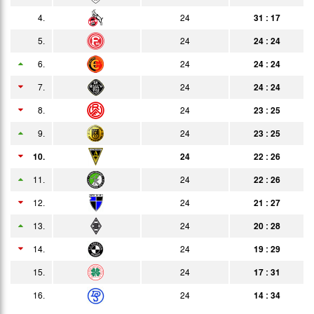
4.
24
31 : 17
22.04.
1:1
Bericht
Zuschauer
5.
24
24 : 24
29.04.
2:1
Bericht
6.
24
24 : 24
06.05.
1:5
Bericht
7.
24
24 : 24
13.05.
1:1
8.
24
23 : 25
Bericht
9.
24
23 : 25
20.05.
3:2
Bericht
10.
24
22 : 26
27.05.
1:4
Bericht
11.
24
22 : 26
03.06.
2:1
Bericht
12.
24
21 : 27
10.06.
0:5
13.
24
20 : 28
Bericht
14.
17.06.
24
19 : 29
2:3
Bericht
15.
24
17 : 31
24.06.
1:2
Bericht
16.
24
14 : 34
27.06.
0:2
Bericht