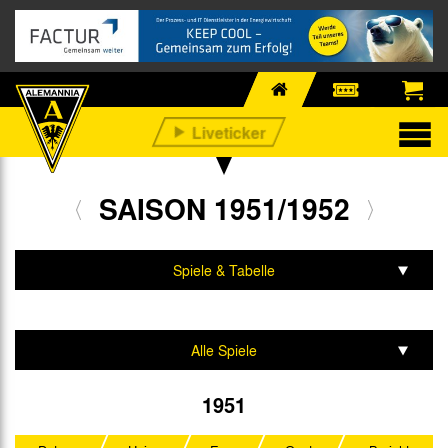
SAISON 1951/1952
Spiele & Tabelle
Mannschaft & Team
Alle Spiele
Oberliga West
1951
Westdeutscher Pokal