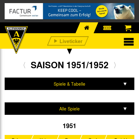
SAISON 1951/1952
Spiele & Tabelle
Mannschaft & Team
Alle Spiele
Oberliga West
1951
Westdeutscher Pokal