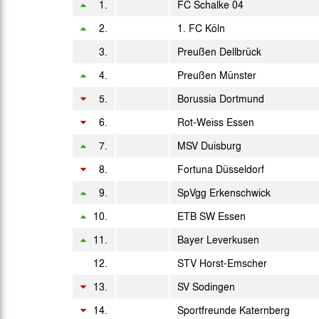
1.
FC Schalke 04
2.
Sa. 23.05.1953
1. FC Köln
West.
3.
Preußen Dellbrück
Sa. 30.05.1953
4.
Preußen Münster
So. 31.05.1953
5.
Borussia Dortmund
Mi. 03.06.1953
6.
Rot-Weiss Essen
Do. 04.06.1953
7.
MSV Duisburg
8.
Fortuna Düsseldorf
So. 07.06.1953
9.
SpVgg Erkenschwick
So. 14.06.1953
10.
ETB SW Essen
So. 21.06.1953
11.
Bayer Leverkusen
Mi. 24.06.1953
12.
STV Horst-Emscher
13.
SV Sodingen
So. 28.06.1953
14.
Sportfreunde Katernberg