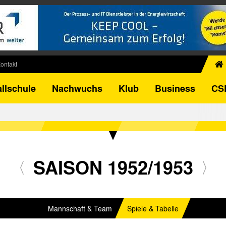
ontakt
chiv
llschule
Nachwuchs
Klub
Business
CS
egner
FB-Pokal
istorie
torie
el
SAISON 1952/1953
Mannschaft & Team
Spiele & Tabelle