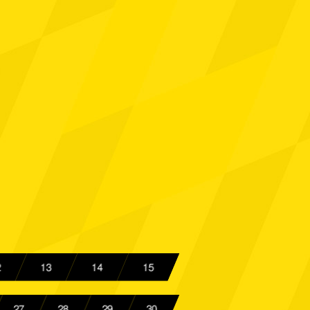
Aachen
Spielbericht
Emscher
Spielbericht
lbrück
Spielbericht
Aachen
Spielbericht
Aachen
Spielbericht
kholzerheide
Spielbericht
Aachen
Spielbericht
2
13
14
15
Gast
Spielbericht
27
28
29
30
hen