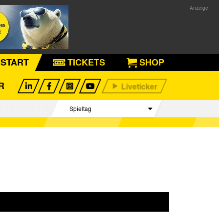
START
TICKETS
SHOP
R
Spieltag
Begegnungen
Tabelle