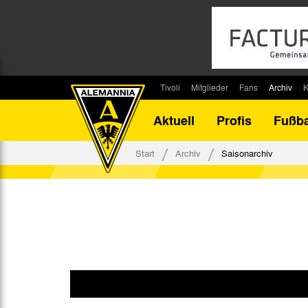
Tivoli
Mitglieder
Fans
Archiv
K
Stadion
Mitglied werden
Fan-Infos
Saisonar
Aktuell
Profis
Fußba
Stadiontouren
Downloads
Fanbeauftragte
Bilanz G
Stadionsprecher
Kontakt
Fanbeirat
Bilanz D
Start
Archiv
Saisonarchiv
Anreise
Fan-Klubs
Vereins-H
Tickets
Fanprojekt
Tivoli-His
Veranstaltungen
Ahnentaf
Team Tivoli
Akkreditierungen
Stadionordnung
Stadiongaststätte Klömpchensklub