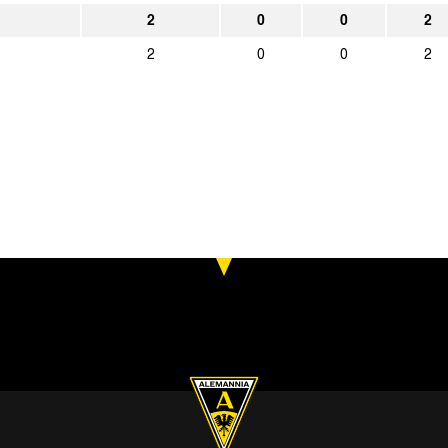
1:2
SG Düren 99
Alemannia Aac
2
0
0
2
2
0
0
2