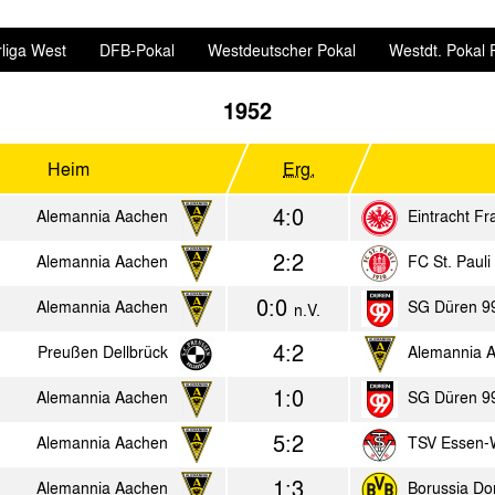
liga West
DFB-Pokal
Westdeutscher Pokal
Westdt. Pokal F
1952
Heim
Erg.
4:0
Alemannia Aachen
Eintracht Fr
2:2
Alemannia Aachen
FC St. Pauli
0:0
Alemannia Aachen
SG Düren 9
n.V.
4:2
Preußen Dellbrück
Alemannia 
1:0
Alemannia Aachen
SG Düren 9
5:2
Alemannia Aachen
TSV Essen-
1:3
Alemannia Aachen
Borussia Do