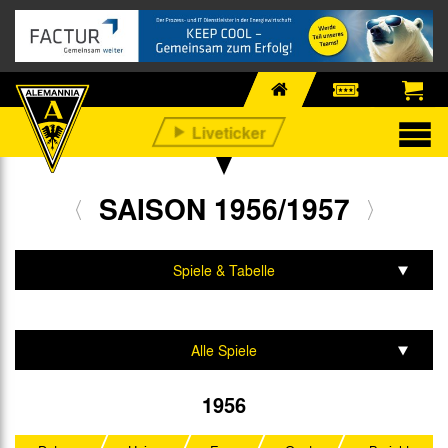
SAISON 1956/1957
Spiele & Tabelle
Mannschaft & Team
Alle Spiele
Oberliga West
1956
Westdeutscher Pokal