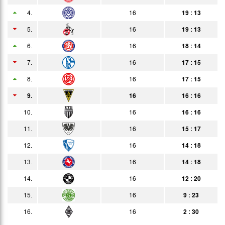
4.
16
19 : 13
28.04.
3:1
Bericht
Zuschauer
5.
16
19 : 13
05.05.
2:3
Bericht
6.
16
18 : 14
08.05.
1:5
Bericht
7.
16
17 : 15
12.05.
2:1
8.
16
17 : 15
Bericht
9.
16
16 : 16
19.05.
3:3
Bericht
10.
16
16 : 16
25.05.
1:0
Bericht
11.
16
15 : 17
29.05.
3:5
Bericht
12.
16
14 : 18
01.06.
3:2
13.
16
14 : 18
Bericht
14.
10.06.
16
12 : 20
3:1
Bericht
15.
16
9 : 23
19.06.
4:1
Bericht
16.
16
2 : 30
30.06.
2:3
Bericht