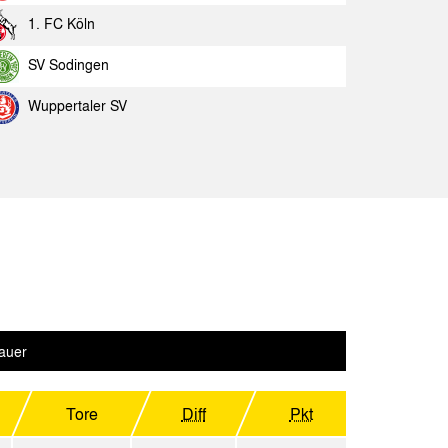
chen
Spielbericht
1. FC Köln
chen
Spielbericht
SV Sodingen
brück
Spielbericht
Wuppertaler SV
chen
Spielbericht
Spielbericht
pV
Spielbericht
chen
Spielbericht
chen
Spielbericht
Spielbericht
auer
Spielbericht
chen
Tore
Diff
Pkt
Spielbericht