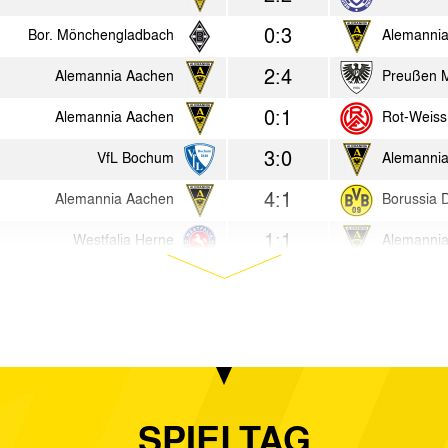
0:3
Bor. Mönchengladbach
Alemanni
2:4
Alemannia Aachen
Preußen 
0:1
Alemannia Aachen
Rot-Weiss
3:0
VfL Bochum
Alemanni
4:1
Alemannia Aachen
Borussia 
1:1
Westfalia Herne
Alemanni
2:1
Alemannia Aachen
FC Schalk
2:0
Fortuna Düsseldorf
Alemanni
3:2
Alemannia Aachen
ETB SW E
3:2
Duisburger SpV
Alemanni
SPIELTAG
1:2
Sparta Prag
Alemanni