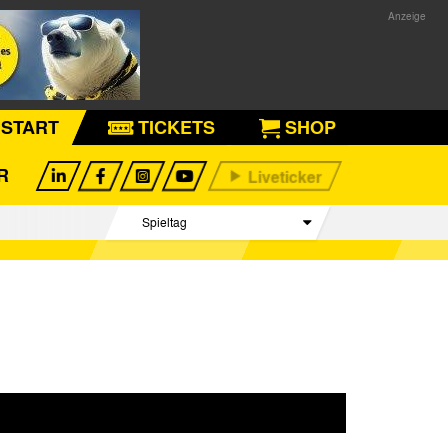
START
TICKETS
SHOP
R
Spieltag
Begegnungen
Tabelle