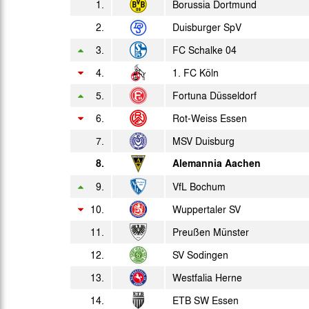
1.
Borussia Dortmund
2.
Duisburger SpV
Sa. 01.06.1957
3.
FC Schalke 04
Mo. 10.06.1957
4.
1. FC Köln
Mi. 19.06.1957
5.
Fortuna Düsseldorf
So. 30.06.1957
6.
Rot-Weiss Essen
7.
MSV Duisburg
8.
Alemannia Aachen
9.
VfL Bochum
10.
Wuppertaler SV
11.
Preußen Münster
12.
SV Sodingen
13.
Westfalia Herne
14.
ETB SW Essen