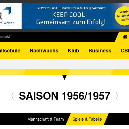
ontakt
chiv
llschule
Nachwuchs
Klub
Business
CS
egner
FB-Pokal
istorie
torie
el
SAISON 1956/1957
Mannschaft & Team
Spiele & Tabelle