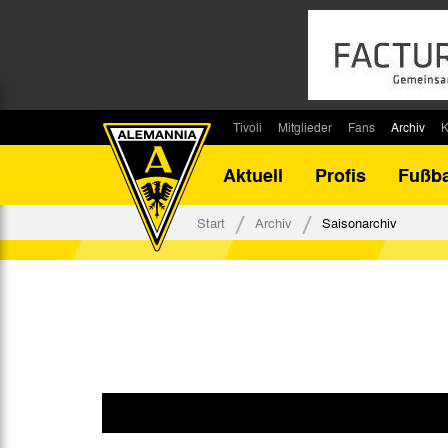
Tivoli
Mitglieder
Fans
Archiv
K
Stadion
Mitglied werden
Fan-Infos
Saisonar
Aktuell
Profis
Fußba
Stadiontouren
Downloads
Fanbeauftragte
Bilanz G
Stadionsprecher
Kontakt
Fanbeirat
Bilanz D
Start
Archiv
Saisonarchiv
Anreise
Fan-Klubs
Vereins-H
Tickets
Fanprojekt
Tivoli-His
Veranstaltungen
Ahnentaf
Team Tivoli
Akkreditierungen
Stadionordnung
Stadiongaststätte Klömpchensklub