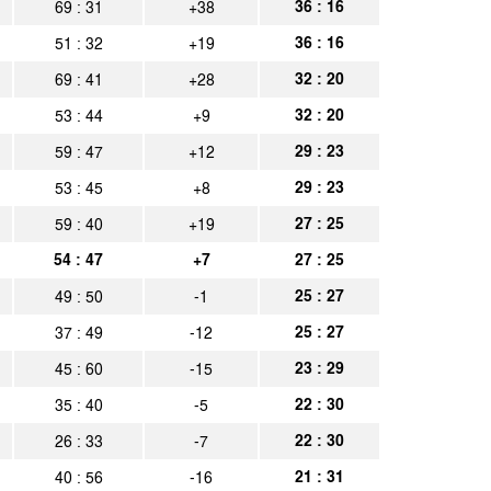
chen
36 : 16
69 : 31
+38
Spielbericht
36 : 16
51 : 32
+19
chen
Spielbericht
32 : 20
69 : 41
+28
chen
Spielbericht
32 : 20
53 : 44
+9
ht
Spielbericht
29 : 23
59 : 47
+12
chen
Spielbericht
29 : 23
53 : 45
+8
27 : 25
59 : 40
+19
54 : 47
+7
27 : 25
25 : 27
49 : 50
-1
25 : 27
37 : 49
-12
23 : 29
45 : 60
-15
22 : 30
35 : 40
-5
22 : 30
26 : 33
-7
21 : 31
40 : 56
-16