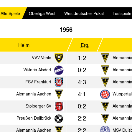
Alle Spiele
Oberliga West
Westdeutscher Pokal
Testspiele
1956
Heim
Erg.
1:2
VVV Venlo
Alemanni
0:2
Viktoria Alsdorf
Alemanni
4:3
FSV Frankfurt
Alemanni
4:1
Alemannia Aachen
Wuppertal
0:2
Stolberger SV
Alemanni
2:2
Preußen Dellbrück
Alemanni
2:2
Alemannia Aachen
MSV Duis