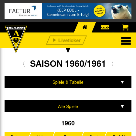
SAISON 1960/1961
Spiele & Tabelle
Mannschaft & Team
Alle Spiele
Oberliga West
1960
Westdeutscher Pokal