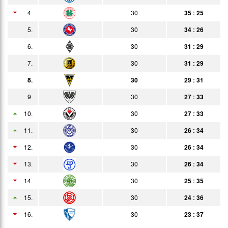
4.
30
35 : 25
09.04.
2:0
Bericht
Zuschauer
5.
30
34 : 26
11.04.
1:0
Bericht
6.
30
31 : 29
16.04.
2:1
Bericht
7.
30
31 : 29
23.04.
4:3
8.
30
29 : 31
Bericht
9.
30
27 : 33
30.04.
6:2
Bericht
10.
30
27 : 33
04.05.
9:2
Bericht
11.
30
26 : 34
07.05.
9:3
Bericht
12.
30
26 : 34
11.05.
1:3
13.
30
26 : 34
Bericht
14.
13.05.
30
25 : 35
5:2
Bericht
15.
30
24 : 36
22.05.
0:0
Bericht
16.
30
23 : 37
30.05.
2:3
Bericht