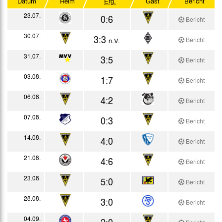
Datum
Heim
Erg.
Gast
Bericht
Westdt. Pokal Forts.
23.07.
0:6
Bericht
Testspiele
30.07.
3:3
Bericht
n.V.
31.07.
3:5
Bericht
03.08.
1:7
Bericht
06.08.
4:2
Bericht
07.08.
0:3
Bericht
14.08.
4:0
Bericht
21.08.
4:6
Bericht
23.08.
5:0
Bericht
28.08.
3:0
Bericht
04.09.
2:0