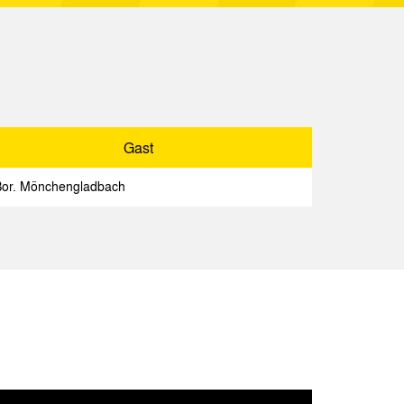
Spielbericht
Gast
Spielbericht
Gast
achen
Spielbericht
rtmund
Spielbericht
Bor. Mönchengladbach
en
Spielbericht
achen
Spielbericht
Spielbericht
achen
Spielbericht
achen
Spielbericht