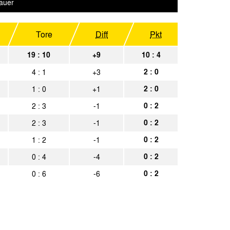
achen
Spielbericht
auer
Kassel
Spielbericht
Tore
Diff
Pkt
04
Spielbericht
19 : 10
+9
10 : 4
achen
Spielbericht
2 : 0
4 : 1
+3
Köln 04
Spielbericht
2 : 0
1 : 0
+1
0 : 2
2 : 3
-1
achen
Spielbericht
0 : 2
2 : 3
-1
ls
Spielbericht
0 : 2
1 : 2
-1
achen
Spielbericht
0 : 2
0 : 4
-4
achen
Spielbericht
0 : 2
0 : 6
-6
achen
Spielbericht
achen
Spielbericht