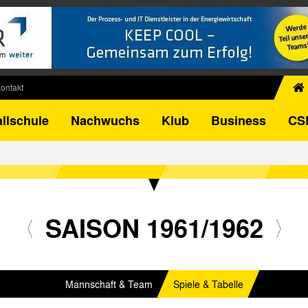
ontakt
chiv
llschule
Nachwuchs
Klub
Business
CS
egner
FB-Pokal
istorie
torie
el
SAISON 1961/1962
Mannschaft & Team
Spiele & Tabelle