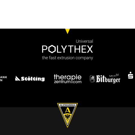
1:3
Alemannia Aachen
Ipswich Tow
2:3
Sportfreunde Siegen
Alemannia A
2:3
VfL Benrath
Alemannia A
4:0
Alemannia Aachen
SC Viktoria 
1:2
Alemannia Aachen
Grêmio Port
1:0
Bayer Leverkusen
Alemannia A
1:4
Alemannia Aachen
Fortuna Düss
6:0
Alemannia Aachen
Bor. Mönche
0:4
FV Haaren
Alemannia A
0:0
Alemannia Aachen
Tasmania Ber