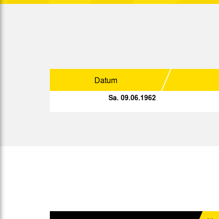
Ober.
Sp.
Datum
So. 07.01.1962
Datum
Ober.
So. 14.01.1962
Sa. 09.06.1962
Ober.
So. 21.01.1962
Ober.
So. 28.01.1962
Ober.
So. 04.02.1962
Ober.
Sa. 17.02.1962
Mo. 19.02.1962
So. 25.02.1962