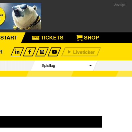
START
TICKETS
SHOP
R
Spieltag
Begegnungen
Tabelle