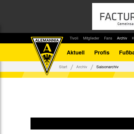
Tivoli
Mitglieder
Fans
Archiv
K
Stadion
Mitglied werden
Fan-Infos
Saisonar
Aktuell
Profis
Fußba
Stadiontouren
Downloads
Fanbeauftragte
Bilanz G
Stadionsprecher
Kontakt
Fanbeirat
Bilanz D
Start
Archiv
Saisonarchiv
Anreise
Fan-Klubs
Vereins-H
Tickets
Fanprojekt
Tivoli-His
Veranstaltungen
Ahnentaf
Team Tivoli
Akkreditierungen
Stadionordnung
Stadiongaststätte Klömpchensklub