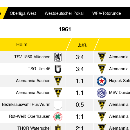
e
Oberliga West
Westdeutscher Pokal
WFV-Totorunde
1961
Heim
Erg.
3:4
TSV 1860 München
Alemannia
3:4
TSG Ulm 46
Alemannia
1:1
Alemannia Aachen
Hajduk Spli
1:1
Alemannia Aachen
MSV Duisb
0:5
Bezirksauswahl Rur/Wurm
Alemannia
1:1
Rot-Weiß Oberhausen
Alemannia
2:1
THOR Waterschei
Alemannia