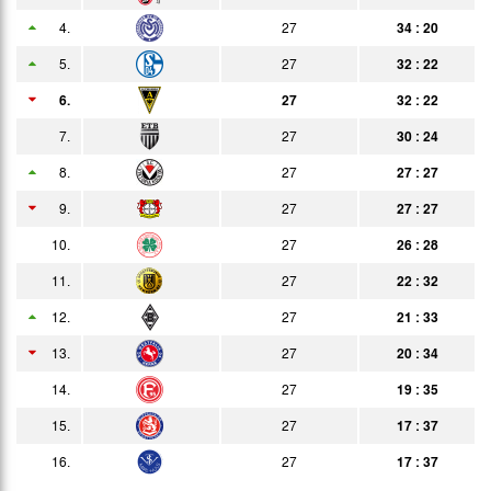
4.
27
34 : 20
12.05.
2:1
Bericht
Zuschauer
5.
27
32 : 22
18.05.
2:2
Bericht
n.V.
6.
27
32 : 22
21.05.
2:2
Bericht
7.
27
30 : 24
29.05.
2:3
8.
27
27 : 27
Bericht
9.
27
27 : 27
31.05.
2:1
Bericht
10.
27
26 : 28
05.06.
3:1
Bericht
11.
27
22 : 32
13.06.
1:6
Bericht
12.
27
21 : 33
16.06.
1:3
13.
27
20 : 34
Bericht
14.
27
19 : 35
15.
27
17 : 37
16.
27
17 : 37