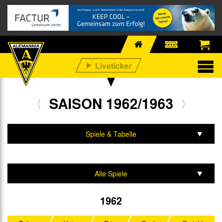
SAISON 1962/1963
Spiele & Tabelle
Mannschaft & Team
Alle Spiele
Oberliga West
1962
Westdeutscher Pokal