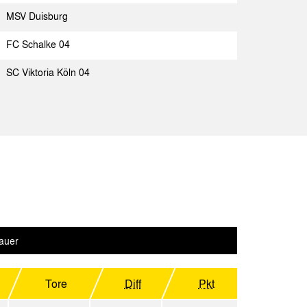
chen
Spielbericht
MSV Duisburg
chen
Spielbericht
FC Schalke 04
chen
Spielbericht
SC Viktoria Köln 04
chen
Spielbericht
Spielbericht
usen
Spielbericht
chen
Spielbericht
 de Janeiro
Spielbericht
Spielbericht
auer
enza
Spielbericht
bach
Tore
Diff
Pkt
Spielbericht