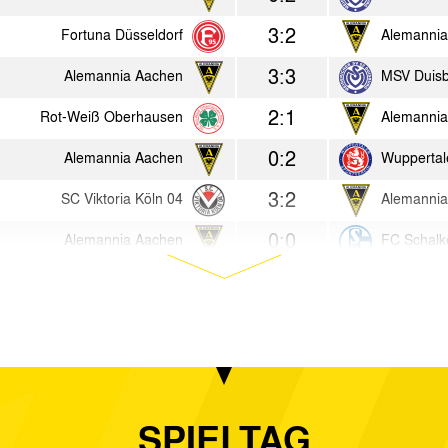
3:2
Fortuna Düsseldorf
Alemannia
3:3
Alemannia Aachen
MSV Duis
2:1
Rot-Weiß Oberhausen
Alemannia
0:2
Alemannia Aachen
Wuppertal
3:2
SC Viktoria Köln 04
Alemannia
0:0
Alemannia Aachen
FC Schalk
1:5
Viktoria Alsdorf
Alemannia
1:1
Alemannia Aachen
Preußen M
1:1
Alemannia Aachen
FVM-Ausw
1:0
Alemannia Aachen
Bor. Mönc
SPIELTAG
1:1
Bayer Leverkusen
Alemannia