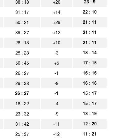
chen
23 : 9
38 : 18
+20
Spielbericht
22 : 10
31 : 17
+14
chen
Spielbericht
21 : 11
50 : 21
+29
21 : 11
39 : 27
+12
21 : 11
28 : 18
+10
18 : 14
25 : 28
-3
17 : 15
50 : 45
+5
16 : 16
26 : 27
-1
16 : 16
29 : 38
-9
26 : 27
-1
15 : 17
15 : 17
18 : 22
-4
13 : 19
23 : 32
-9
12 : 20
31 : 42
-11
11 : 21
25 : 37
-12