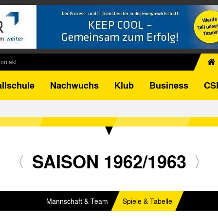
ontakt
chiv
llschule
Nachwuchs
Klub
Business
CS
egner
FB-Pokal
istorie
torie
el
SAISON 1962/1963
Mannschaft & Team
Spiele & Tabelle