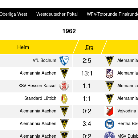
Oberliga West
Westdeutscher Pokal
WFV-Totorunde Finalrund
1962
Heim
Erg.
2:5
VfL Bochum
Alemannia
13:1
Alemannia Aachen
Alemannia 
1:1
KSV Hessen Kassel
Alemannia
1:1
Standard Lüttich
Alemannia
0:2
Alemannia Aachen
Vojvodina
3:4
Alemannia Aachen
Hertha BS
0:2
Alemannia Aachen
MSV Duis