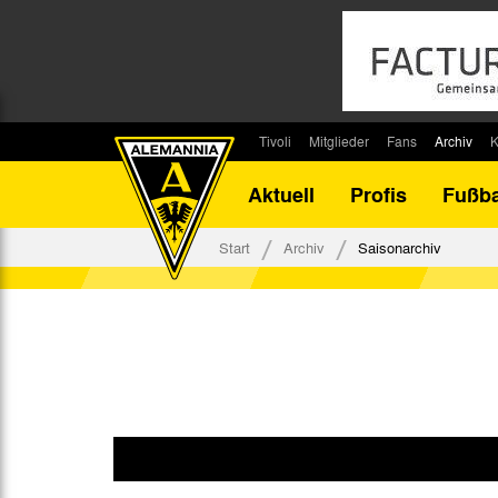
Tivoli
Mitglieder
Fans
Archiv
K
Stadion
Mitglied werden
Fan-Infos
Saisonar
Aktuell
Profis
Fußba
Stadiontouren
Downloads
Fanbeauftragte
Bilanz G
Stadionsprecher
Kontakt
Fanbeirat
Bilanz D
Start
Archiv
Saisonarchiv
Anreise
Fan-Klubs
Vereins-H
Tickets
Fanprojekt
Tivoli-His
Veranstaltungen
Ahnentaf
Team Tivoli
Akkreditierungen
Stadionordnung
Stadiongaststätte Klömpchensklub