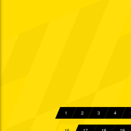
So. 28.10.1962
Ober.
Sa. 03.11.1962
Ober.
So. 11.11.1962
Ober.
So. 18.11.1962
Ober.
Sa. 24.11.1962
Ober.
So. 02.12.1962
Ober.
So. 23.12.1962
West.
Mi. 26.12.1962
A
1
2
3
4
Sp.
Datum
16
17
18
19