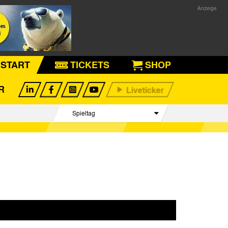
START
TICKETS
SHOP
R
Spieltag
Begegnungen
Tabelle