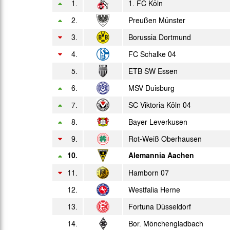
1.
1. FC Köln
2.
So. 16.06.1963
Preußen Münster
3.
Borussia Dortmund
4.
FC Schalke 04
5.
ETB SW Essen
6.
MSV Duisburg
7.
SC Viktoria Köln 04
8.
Bayer Leverkusen
9.
Rot-Weiß Oberhausen
10.
Alemannia Aachen
11.
Hamborn 07
12.
Westfalia Herne
13.
Fortuna Düsseldorf
14.
Bor. Mönchengladbach