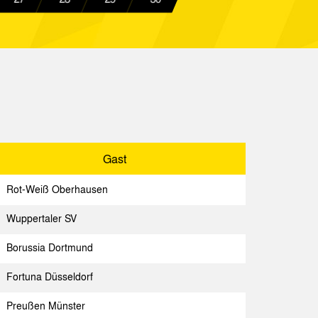
tmund
Spielbericht
chen
Spielbericht
chen
Spielbericht
chen
Spielbericht
chen
Spielbericht
Gast
ldorf
Spielbericht
Rot-Weiß Oberhausen
Spielbericht
Wuppertaler SV
Spielbericht
Borussia Dortmund
erhausen
Spielbericht
Fortuna Düsseldorf
ln 04
Spielbericht
Preußen Münster