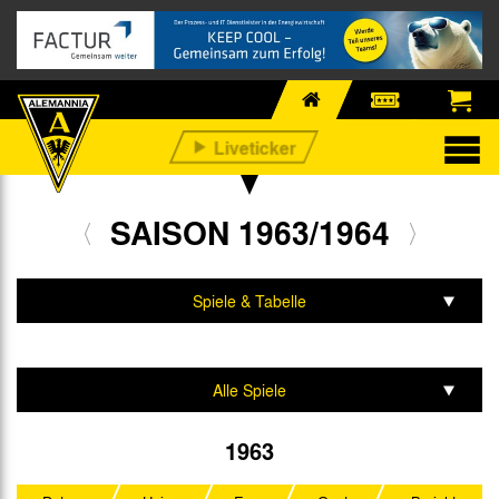
SAISON 1963/1964
Spiele & Tabelle
Mannschaft & Team
Alle Spiele
Aufstiegsrunde
1963
Regionalliga West