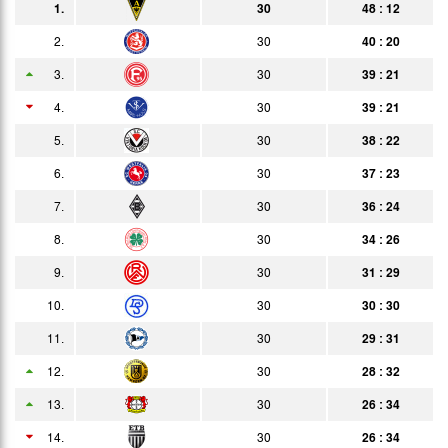
1.
30
48 : 12
12.04.
0:1
Bericht
Heim
2.
30
40 : 20
19.04.
3:0
3.
30
39 : 21
Bericht
Auswärts
4.
30
39 : 21
26.04.
8:0
Bericht
Zuschauer
5.
30
38 : 22
30.04.
1:0
Bericht
6.
30
37 : 23
03.05.
2:2
Bericht
7.
30
36 : 24
10.05.
0:2
8.
30
34 : 26
Bericht
9.
30
31 : 29
24.05.
0:8
Bericht
10.
30
30 : 30
06.06.
3:0
Bericht
11.
30
29 : 31
10.06.
1:2
Bericht
12.
30
28 : 32
14.06.
2:1
13.
30
26 : 34
Bericht
14.
20.06.
30
26 : 34
3:2
Bericht