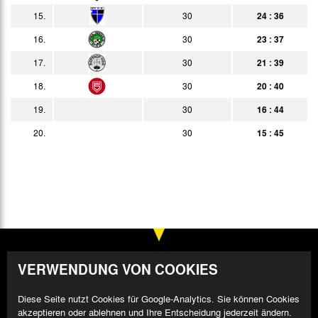
15.
30
24 : 36
24.06.
2:0
Bericht
16.
30
23 : 37
28.06.
5:1
Bericht
17.
30
21 : 39
18.
30
20 : 40
19.
30
16 : 44
20.
30
15 : 45
VERWENDUNG VON COOKIES
Diese Seite nutzt Cookies für Google-Analytics. Sie können Cookies
akzeptieren oder ablehnen und Ihre Entscheidung jederzeit ändern.