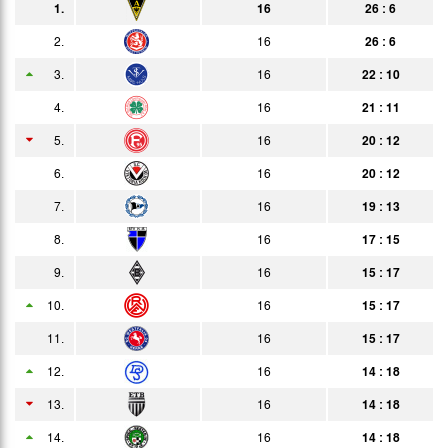
1.
16
26 : 6
12.04.
0:1
Bericht
Zuschauer
2.
16
26 : 6
19.04.
3:0
3.
16
22 : 10
Bericht
4.
16
21 : 11
26.04.
8:0
Bericht
5.
16
20 : 12
30.04.
1:0
Bericht
6.
16
20 : 12
03.05.
2:2
Bericht
7.
16
19 : 13
10.05.
0:2
8.
16
17 : 15
Bericht
9.
16
15 : 17
24.05.
0:8
Bericht
10.
16
15 : 17
06.06.
3:0
Bericht
11.
16
15 : 17
10.06.
1:2
Bericht
12.
16
14 : 18
14.06.
2:1
13.
16
14 : 18
Bericht
14.
20.06.
16
14 : 18
3:2
Bericht