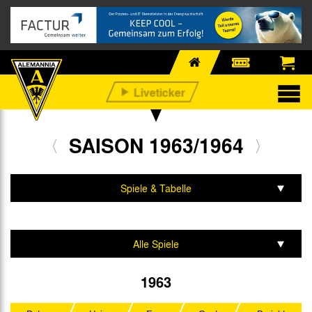
SAISON 1963/1964
Spiele & Tabelle
Mannschaft & Team
Alle Spiele
Aufstiegsrunde
1963
Regionalliga West