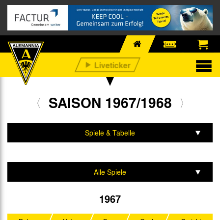
SAISON 1967/1968
Spiele & Tabelle
Mannschaft & Team
Alle Spiele
1. Bundesliga
1967
DFB-Pokal