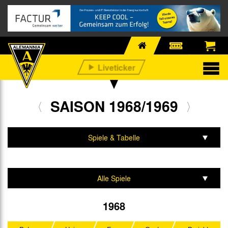
SAISON 1968/1969
Spiele & Tabelle
Mannschaft & Team
Alle Spiele
1. Bundesliga
1968
DFB-Pokal