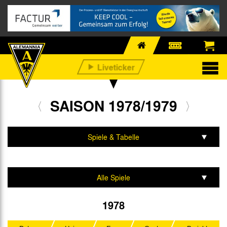
SAISON 1978/1979
Spiele & Tabelle
Mannschaft & Team
Alle Spiele
2. Liga Nord
1978
DFB-Pokal