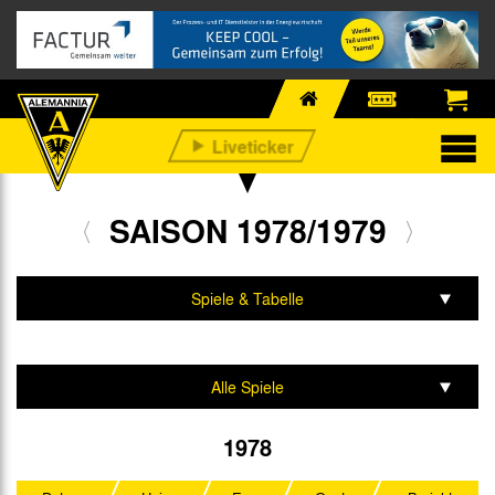
SAISON 1978/1979
Spiele & Tabelle
Mannschaft & Team
Alle Spiele
2. Liga Nord
1978
DFB-Pokal