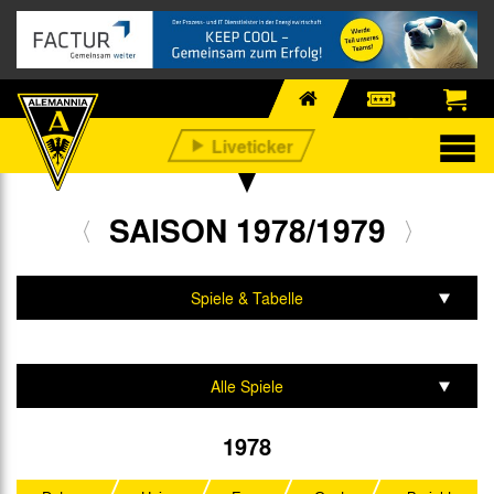
SAISON 1978/1979
Spiele & Tabelle
Mannschaft & Team
Alle Spiele
2. Liga Nord
1978
DFB-Pokal