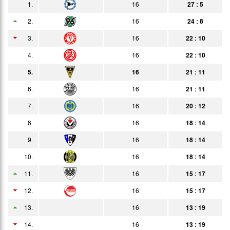
1.
16
27 : 5
07.03.
1:2
Bericht
Zuschauer
2.
16
24 : 8
14.03.
0:1
3.
16
22 : 10
Bericht
4.
16
22 : 10
21.03.
3:0
Bericht
5.
16
21 : 11
28.03.
2:1
Bericht
6.
16
21 : 11
03.04.
0:3
Bericht
7.
16
20 : 12
13.04.
2:2
8.
16
18 : 14
Bericht
9.
16
18 : 14
18.04.
1:1
Bericht
10.
16
18 : 14
25.04.
1:1
Bericht
11.
16
15 : 17
27.04.
0:2
Bericht
12.
16
15 : 17
02.05.
4:1
13.
16
13 : 19
Bericht
14.
06.05.
16
13 : 19
1:3
Bericht