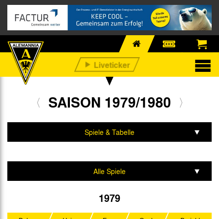
SAISON 1979/1980
Spiele & Tabelle
Mannschaft & Team
Alle Spiele
2. Liga Nord
1979
DFB-Pokal