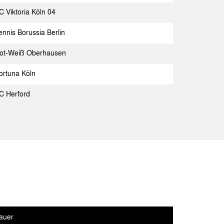
chen
Spielbericht
C Viktoria Köln 04
ld
Spielbericht
ennis Borussia Berlin
chen
Spielbericht
ot-Weiß Oberhausen
chen
Spielbericht
ortuna Köln
a Berlin
Spielbericht
C Herford
chen
Spielbericht
ter
Spielbericht
chen
Spielbericht
enscheid
Spielbericht
ladbach
Spielbericht
chen
Spielbericht
auer