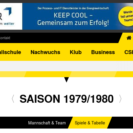
ontakt
chiv
llschule
Nachwuchs
Klub
Business
CS
egner
FB-Pokal
istorie
torie
el
SAISON 1979/1980
Mannschaft & Team
Spiele & Tabelle