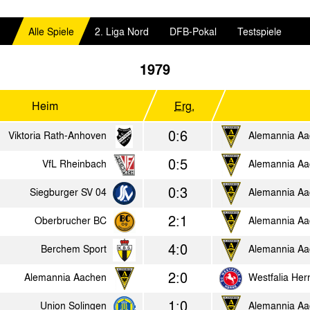
Alle Spiele
2. Liga Nord
DFB-Pokal
Testspiele
1979
Heim
Erg.
0:6
Viktoria Rath-Anhoven
Alemannia A
0:5
VfL Rheinbach
Alemannia A
0:3
Siegburger SV 04
Alemannia A
2:1
Oberbrucher BC
Alemannia A
4:0
Berchem Sport
Alemannia A
2:0
Alemannia Aachen
Westfalia Her
1:0
Union Solingen
Alemannia A