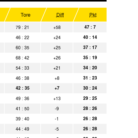
Spielbericht
chen
Tore
Diff
Pkt
Spielbericht
chen
47 : 7
79 : 21
+58
Spielbericht
40 : 14
46 : 22
+24
Spielbericht
37 : 17
60 : 35
+25
chen
Spielbericht
35 : 19
68 : 42
+26
chen
Spielbericht
34 : 20
54 : 33
+21
Spielbericht
31 : 23
46 : 38
+8
42 : 35
+7
30 : 24
chen
Spielbericht
29 : 25
49 : 36
+13
chen
Spielbericht
28 : 26
41 : 50
-9
el
Spielbericht
26 : 28
39 : 40
-1
chen
Spielbericht
26 : 28
44 : 49
-5