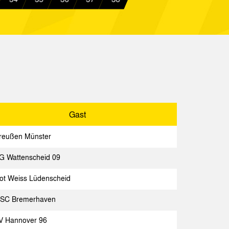
Spielbericht
achen
Spielbericht
over
Spielbericht
achen
Spielbericht
Gast
Gast
Spielbericht
reußen Münster
Spielbericht
G Wattenscheid 09
lf Belgien
Spielbericht
ot Weiss Lüdenscheid
chen
Spielbericht
SC Bremerhaven
Spielbericht
V Hannover 96