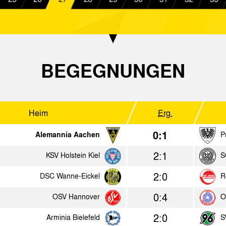
0:0
KSV Holstein Kiel
Alemannia A
3:0
Alemannia Aachen
Arminia Hann
2:13
Freetown
Alemannia A
BEGEGNUNGEN
1980
Heim
Erg.
Heim
Erg.
0:1
Alemannia Aachen
P
0:4
Alemannia Aachen
1. FC Köln
2:1
KSV Holstein Kiel
S
1:0
Alemannia Aachen
Militärnationale
2:0
DSC Wanne-Eickel
R
2:0
SV Baesweiler 09
Alemannia Aa
0:4
OSV Hannover
O
4:1
Alemannia Aachen
Union Solingen
2:0
Arminia Bielefeld
S