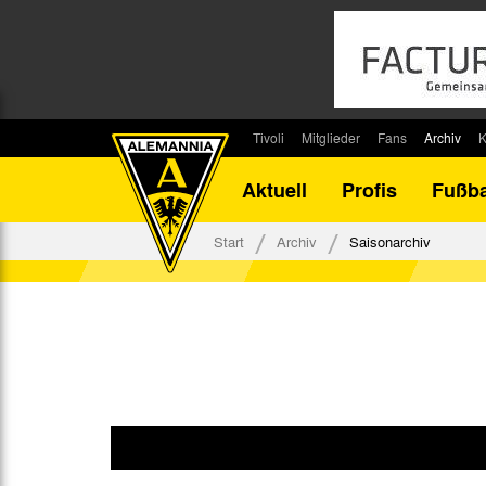
Tivoli
Mitglieder
Fans
Archiv
K
Stadion
Mitglied werden
Fan-Infos
Saisonar
Aktuell
Profis
Fußba
Stadiontouren
Downloads
Fanbeauftragte
Bilanz G
Stadionsprecher
Kontakt
Fanbeirat
Bilanz D
Start
Archiv
Saisonarchiv
Anreise
Fan-Klubs
Vereins-H
Tickets
Fanprojekt
Tivoli-His
Veranstaltungen
Ahnentaf
Team Tivoli
Akkreditierungen
Stadionordnung
Stadiongaststätte Klömpchensklub