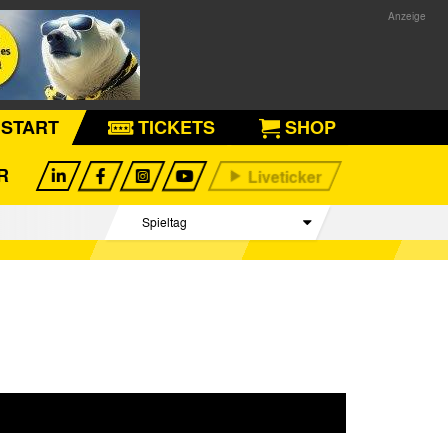
START
TICKETS
SHOP
R
Spieltag
Begegnungen
Tabelle