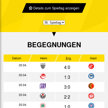
3:0
Bericht
Details zum Spieltag anzeigen
30.09.
5:0
Bericht
04.10.
1:1
Bericht
n.V.
07.10.
1:1
Bericht
11.10.
3:1
Bericht
BEGEGNUNGEN
14.10.
0:1
Bericht
Datum
Heim
Erg.
Gast
18.10.
1:1
Bericht
20.04.
4:0
24.10.
2:0
Bericht
20.04.
1:3
28.10.
1:0
Bericht
20.04.
3:0
02.11.
1:0
Bericht
20.04.
2:2
07.11.
1:1
Bericht
20.04.
1:0
12.11.