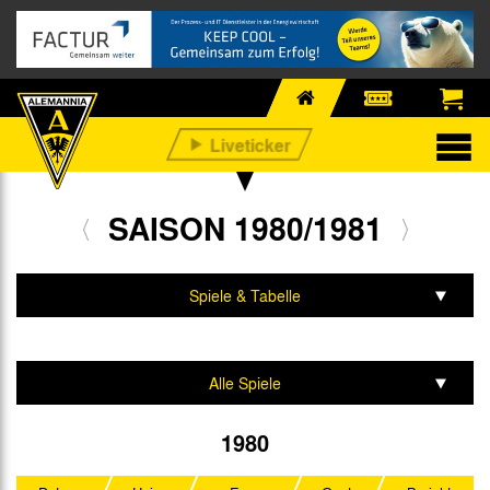
SAISON 1980/1981
Spiele & Tabelle
Mannschaft & Team
Alle Spiele
2. Liga Nord
1980
DFB-Pokal