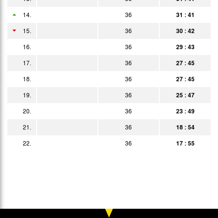
14.
16.04.
36
31 : 41
1:3
Bericht
15.
36
30 : 42
20.04.
1:0
Bericht
16.
36
29 : 43
24.04.
4:2
Bericht
17.
36
27 : 45
30.04.
0:1
Bericht
18.
36
27 : 45
05.05.
19.
36
25 : 47
3:1
Bericht
20.
36
23 : 49
17.05.
4:0
Bericht
21.
36
18 : 54
22.05.
0:1
Bericht
22.
36
17 : 55
30.05.
3:0
Bericht