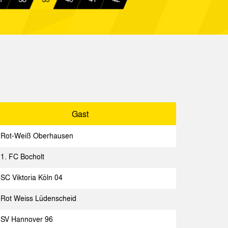
Spielbericht
uher SC
Spielbericht
nnia Aachen
Spielbericht
a Köln
Spielbericht
alelf Niederlande
Spielbericht
nnia Aachen
Spielbericht
Gast
rger FC
Spielbericht
Rot-Weiß Oberhausen
nnia Aachen
Spielbericht
1. FC Bocholt
annover
Spielbericht
SC Viktoria Köln 04
nnia Aachen
Spielbericht
Rot Weiss Lüdenscheid
SV Hannover 96