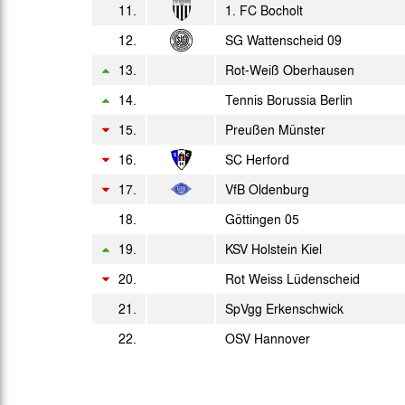
Fr. 22.05.1981
2. L.
11.
1. FC Bocholt
Sa. 30.05.1981
12.
SG Wattenscheid 09
2. L.
13.
Rot-Weiß Oberhausen
14.
Tennis Borussia Berlin
15.
Preußen Münster
16.
SC Herford
17.
VfB Oldenburg
18.
Göttingen 05
19.
KSV Holstein Kiel
20.
Rot Weiss Lüdenscheid
21.
SpVgg Erkenschwick
22.
OSV Hannover