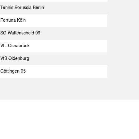
Tennis Borussia Berlin
Gast
Spielbericht
Fortuna Köln
hen
Spielbericht
SG Wattenscheid 09
lin
Spielbericht
VfL Osnabrück
hen
Spielbericht
VfB Oldenburg
hen
Spielbericht
Göttingen 05
el
Spielbericht
Spielbericht
enscheid
Spielbericht
hen
Spielbericht
id 09
Spielbericht