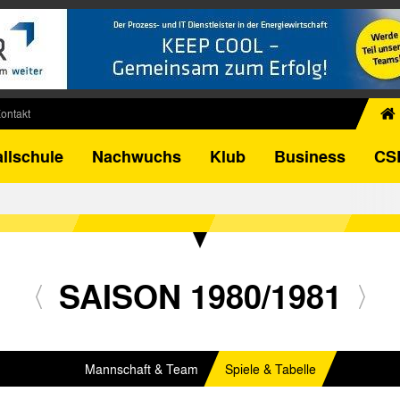
ontakt
chiv
llschule
Nachwuchs
Klub
Business
CS
egner
FB-Pokal
istorie
torie
el
SAISON 1980/1981
Mannschaft & Team
Spiele & Tabelle