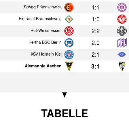
1:1
SpVgg Erkenschwick
Heim
Erg.
1:0
Eintracht Braunschweig
2:3
SpVgg Erkenschwick
Alemannia Aac
2:2
Rot-Weiss Essen
4:1
Alemannia Aachen
Hertha BSC Ber
2:0
Hertha BSC Berlin
0:4
OSV Hannover
Alemannia Aac
2:1
KSV Holstein Kiel
3:0
1. FC Kaiserslautern
Alemannia Aac
3:1
Alemannia Aachen
2:0
Alemannia Aachen
KSV Holstein Ki
3:1
Alemannia Aachen
Union Solingen
2:0
Alemannia Aachen
Rot Weiss Lüd
2:1
SV Hannover 96
Alemannia Aac
TABELLE
4:2
Alemannia Aachen
SG Wattensche