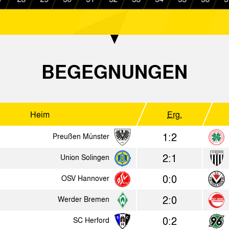
1:0
Alemannia Aachen
Karlsr
1:0
SC Viktoria Köln 04
Alema
1:1
Alemannia Aachen
Fortun
BEGEGNUNGEN
0:1
Alemannia Aachen
Nation
4:2
Göttingen 05
Alema
Heim
Erg.
5:2
Alemannia Aachen
Freibu
1:2
Preußen Münster
1:1
Eintracht Braunschweig
Alema
2:1
Union Solingen
2:0
Alemannia Aachen
OSV H
0:0
OSV Hannover
2:3
KSV Holstein Kiel
Alema
2:0
Werder Bremen
0:2
SC Herford
1981