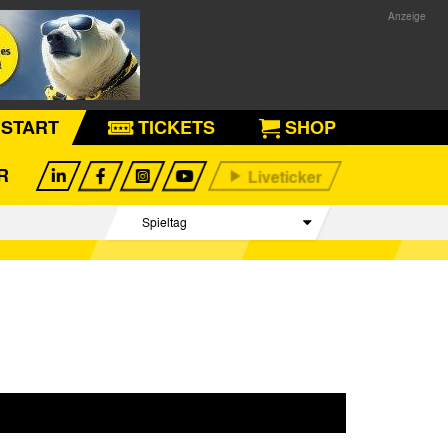
START
TICKETS
SHOP
R
Spieltag
Begegnungen
Tabelle