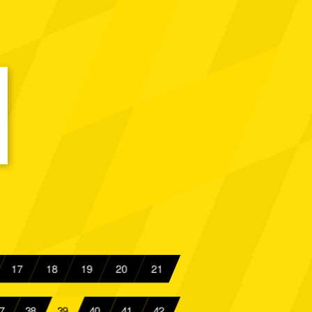
nnia Aachen
Spielbericht
nnia Aachen
Spielbericht
nnover 96
Spielbericht
nnia Aachen
Spielbericht
nabrück
Spielbericht
nnia Aachen
Spielbericht
nnia Aachen
Spielbericht
Bocholt
Spielbericht
nnia Aachen
Spielbericht
17
18
19
20
21
nnia Aachen
Spielbericht
7
38
39
40
41
42
denburg