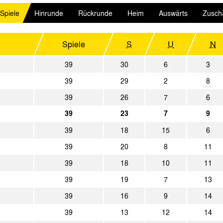
0:1
VfL Osnabrück
Alemannia Aac
 Spiele
Hinrunde
Rückrunde
Heim
Auswärts
Zusch
1:1
Preußen Münster
Alemannia Aac
0:0
Alemannia Aachen
Rot-Weiß Obe
Spiele
S
U
N
6:0
Werder Bremen
Alemannia Aac
39
30
6
3
39
29
2
8
1:0
1. FC Bocholt
Alemannia Aac
39
26
7
6
1:3
Alemannia Aachen
Tennis Borussia
39
23
7
9
1:0
VfB Oldenburg
Alemannia Aac
39
18
15
6
4:2
Alemannia Aachen
SC Viktoria Köl
39
20
8
11
39
18
10
11
0:1
Fortuna Köln
Alemannia Aac
39
19
7
13
3:1
Alemannia Aachen
Göttingen 05
39
16
9
14
4:0
Rot-Weiss Essen
Alemannia Aac
39
13
12
14