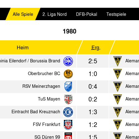
Alle Spiele
2. Liga Nord
DFB-Pokal
Testspiele
1980
Heim
Erg.
2:5
inia Eilendorf / Borussia Brand
Alema
1:0
Oberbrucher BC
Alema
0:4
RSV Meinerzhagen
Alema
0:2
TuS Mayen
Alema
1:3
Eintracht Bad Kreuznach
Alema
1:2
FSV Frankfurt
Alema
1:5
SG Düren 99
Alema