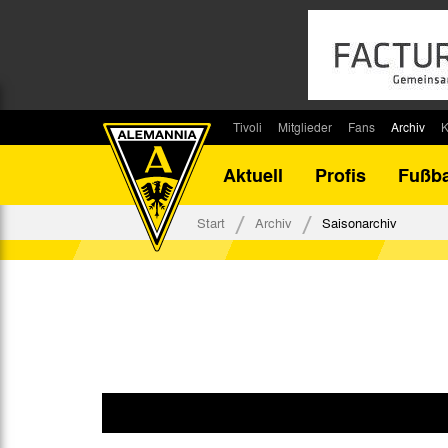
Tivoli
Mitglieder
Fans
Archiv
K
Stadion
Mitglied werden
Fan-Infos
Saisonar
Aktuell
Profis
Fußba
Stadiontouren
Downloads
Fanbeauftragte
Bilanz G
Stadionsprecher
Kontakt
Fanbeirat
Bilanz D
Start
Archiv
Saisonarchiv
Anreise
Fan-Klubs
Vereins-H
Tickets
Fanprojekt
Tivoli-His
Veranstaltungen
Ahnentaf
Team Tivoli
Akkreditierungen
Stadionordnung
Stadiongaststätte Klömpchensklub