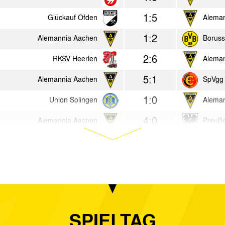
1:5
Glückauf Ofden
Alema
1:2
Alemannia Aachen
Boruss
2:6
RKSV Heerlen
Alema
5:1
Alemannia Aachen
SpVgg 
1:0
Union Solingen
Alema
4:0
Alemannia Aachen
Preuß
0:1
Hertha BSC Berlin
Alema
4:3
Alemannia Aachen
Rot-We
1:1
SC Herford
Alema
3:0
Alemannia Aachen
VfB Ep
SPIELTAG
2:0
Alemannia Aachen
Werde