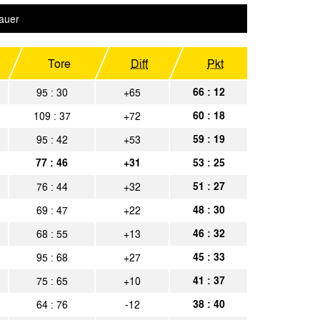
hen
Spielbericht
auer
hen
Spielbericht
rhausen
Tore
Diff
Pkt
Spielbericht
hen
66 : 12
95 : 30
+65
Spielbericht
60 : 18
109 : 37
+72
hen
Spielbericht
59 : 19
95 : 42
+53
 Berlin
Spielbericht
77 : 46
+31
53 : 25
hen
Spielbericht
51 : 27
76 : 44
+32
n 04
Spielbericht
48 : 30
69 : 47
+22
46 : 32
68 : 55
+13
hen
Spielbericht
45 : 33
95 : 68
+27
Spielbericht
41 : 37
75 : 65
+10
hen
Spielbericht
38 : 40
64 : 76
-12