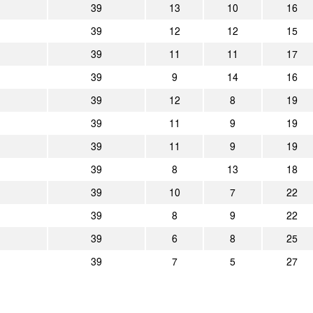
0:1
Alemannia Aachen
Eintracht Brau
39
13
10
16
39
3:0
12
12
15
Alemannia Aachen
SC Herford
39
11
11
17
39
9
14
16
39
12
8
19
39
11
9
19
39
11
9
19
39
8
13
18
39
10
7
22
39
8
9
22
39
6
8
25
39
7
5
27