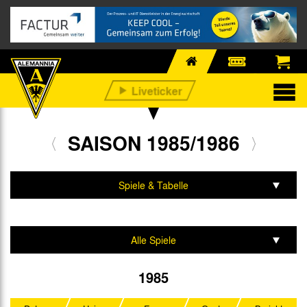
SAISON 1985/1986
Spiele & Tabelle
Mannschaft & Team
Alle Spiele
2. Bundesliga
1985
DFB-Pokal