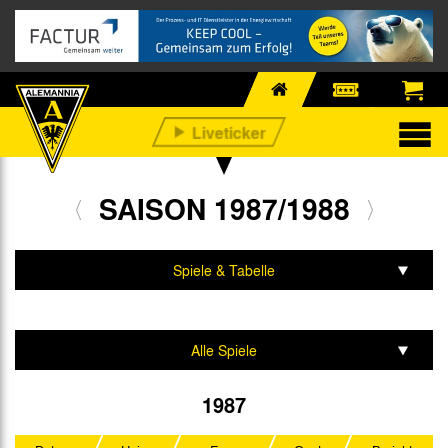
SAISON 1987/1988
Spiele & Tabelle
Mannschaft & Team
Alle Spiele
2. Bundesliga
1987
DFB-Pokal