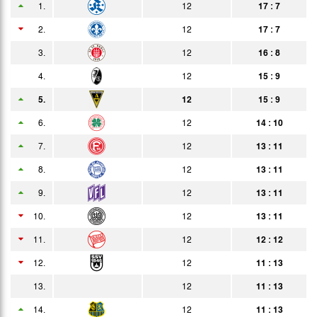
1.
12
17 : 7
19.02.
0:0
Bericht
Zuschauer
2.
12
17 : 7
27.02.
1:0
3.
12
16 : 8
Bericht
4.
12
15 : 9
05.03.
1:1
Bericht
5.
12
15 : 9
18.03.
3:1
Bericht
6.
12
14 : 10
22.03.
5:0
Bericht
7.
12
13 : 11
26.03.
1:4
8.
12
13 : 11
Bericht
9.
12
13 : 11
08.04.
3:0
Bericht
10.
12
13 : 11
12.04.
1:0
Bericht
11.
12
12 : 12
16.04.
2:2
Bericht
12.
12
11 : 13
22.04.
2:1
13.
12
11 : 13
Bericht
14.
29.04.
12
11 : 13
0:0
Bericht